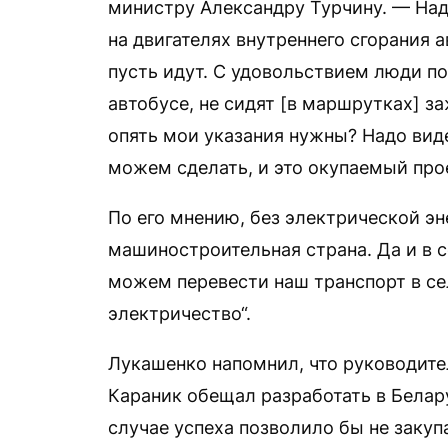
министру Александру Турчину. — Надо
на двигателях внутреннего сгорания 
пусть идут. С удовольствием люди п
автобусе, не сидят [в маршрутках] за
опять мои указания нужны? Надо вид
можем сделать, и это окупаемый прое
По его мнению, без электрической э
машиностроительная страна. Да и в 
можем перевести наш транспорт в се
электричество“.
Лукашенко напомнил, что руководит
Караник обещал разработать в Белар
случае успеха позволило бы не заку