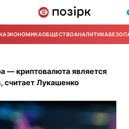
КА
ЭКОНОМИКА
ОБЩЕСТВО
АНАЛИТИКА
БЕЗОП
ра — криптовалюта является
в, считает Лукашенко