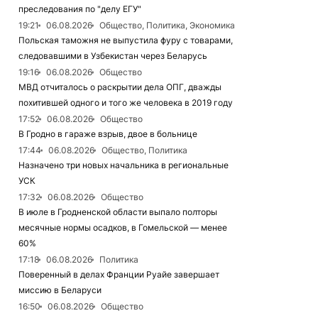
преследования по "делу ЕГУ"
19:21
06.08.2026
Общество, Политика, Экономика
Польская таможня не выпустила фуру с товарами,
следовавшими в Узбекистан через Беларусь
19:16
06.08.2026
Общество
МВД отчиталось о раскрытии дела ОПГ, дважды
похитившей одного и того же человека в 2019 году
17:52
06.08.2026
Общество
В Гродно в гараже взрыв, двое в больнице
17:44
06.08.2026
Общество, Политика
Назначено три новых начальника в региональные
УСК
17:32
06.08.2026
Общество
В июле в Гродненской области выпало полторы
месячные нормы осадков, в Гомельской — менее
60%
17:18
06.08.2026
Политика
Поверенный в делах Франции Руайе завершает
миссию в Беларуси
16:50
06.08.2026
Общество