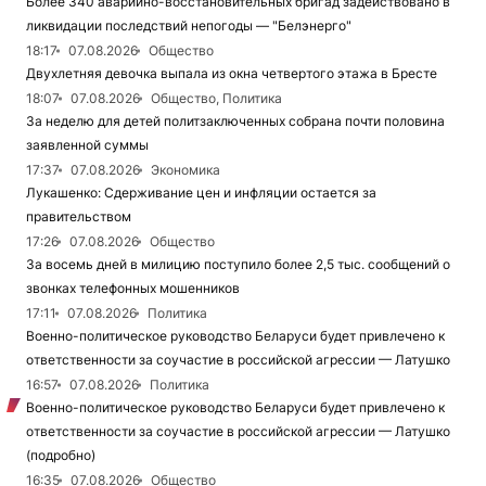
Более 340 аварийно-восстановительных бригад задействовано в
ликвидации последствий непогоды — "Белэнерго"
18:17
07.08.2026
Общество
Двухлетняя девочка выпала из окна четвертого этажа в Бресте
18:07
07.08.2026
Общество, Политика
За неделю для детей политзаключенных собрана почти половина
заявленной суммы
17:37
07.08.2026
Экономика
Лукашенко: Сдерживание цен и инфляции остается за
правительством
17:26
07.08.2026
Общество
За восемь дней в милицию поступило более 2,5 тыс. сообщений о
звонках телефонных мошенников
17:11
07.08.2026
Политика
Военно-политическое руководство Беларуси будет привлечено к
ответственности за соучастие в российской агрессии — Латушко
16:57
07.08.2026
Политика
Военно-политическое руководство Беларуси будет привлечено к
ответственности за соучастие в российской агрессии — Латушко
(подробно)
16:35
07.08.2026
Общество