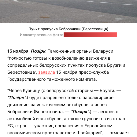
Пункт пропуска Бобровники (Берестовица)
Иллюстративное фото:
Пограничная охрана Польши
15 ноября,
Позірк
.
Таможенные органы Беларуси
“полностью готовы к возобновлению движения в
сопредельных белорусских пунктах пропуска Брузги и
Берестовица“,
заявила
15 ноября пресс-служба
Государственного таможенного комитета.
“Через Кузницу (с белорусской стороны — Брузги. —
“Позірк“.
) будет разрешено только пассажирское
движение, за исключением автобусов, а через
Бобровники (Берестовица. —
“Позірк“.
) — легковых
автомобилей и автобусов, а также грузовиков из стран
ЕС, стран — участниц соглашения о Европейском
экономическом пространстве и Швейцарии“, — отмечает