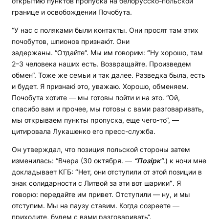
открытию пунктов пропуска на белорусско-польской
границе и освобождении Почобута.
“У нас с поляками были контакты. Они просят там этих
почобутов, шпионов признаю́т. Они
задержаны. “Отдайте“. Мы им говорим:
“
Ну хорошо, там
2–3 человека наших есть. Возвращайте. Произведем
обмен“. Тоже же семьи и так далее. Разведка была, есть
и будет. Я признаю́ это, уважаю. Хорошо, обменяем.
Почобута хотите — мы готовы пойти и на это. “Ой,
спасибо вам и прочее, мы готовы с вами разговаривать,
мы открываем пункты пропуска, еще чего-то“, —
цитировала Лукашенко его пресс-служба.
Он утверждал, что позиция польской стороны затем
изменилась: “Вчера (30 октября. —
“Позірк“
.) к ночи мне
докладывает КГБ:
“
Нет, они отступили от этой позиции в
знак солидарности с Литвой за эти вот шарики
“
. Я
говорю: передайте им привет. Отступили — ну, и мы
отступим. Мы на паузу ставим. Когда созреете —
приходите, будем с вами разговаривать“.