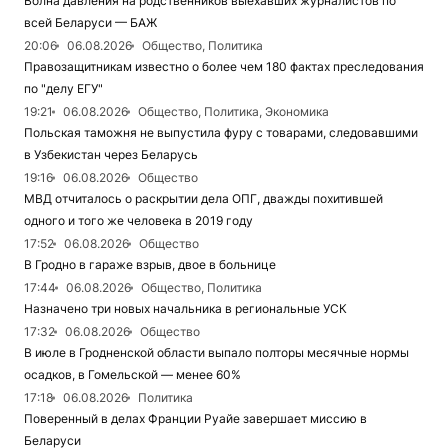
Волна давления на родственников выехавших журналистов по
всей Беларуси — БАЖ
20:06
06.08.2026
Общество, Политика
Правозащитникам известно о более чем 180 фактах преследования
по "делу ЕГУ"
19:21
06.08.2026
Общество, Политика, Экономика
Польская таможня не выпустила фуру с товарами, следовавшими
в Узбекистан через Беларусь
19:16
06.08.2026
Общество
МВД отчиталось о раскрытии дела ОПГ, дважды похитившей
одного и того же человека в 2019 году
17:52
06.08.2026
Общество
В Гродно в гараже взрыв, двое в больнице
17:44
06.08.2026
Общество, Политика
Назначено три новых начальника в региональные УСК
17:32
06.08.2026
Общество
В июле в Гродненской области выпало полторы месячные нормы
осадков, в Гомельской — менее 60%
17:18
06.08.2026
Политика
Поверенный в делах Франции Руайе завершает миссию в
Беларуси