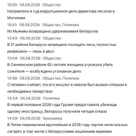
16:50
06.08.2026
Общество
Направлено в суд коррупционное дело директора лесхоза в
Могилеве
16:41
06.08.2026
Общество, Политика
Из Мьянмы возвращена удерживаемая белоруска
15:43
06.08.2026
Общество
В 21 районе Беларуси запрещено посещать леса, полностью
разрешено — лишь в двух
15:04
06.08.2026
Общество
В Сенненском районе 62-летняя женщина угрожала убить
сожителя — возбуждено уголовное дело
14:56
06.08.2026
Общество, Политика
Статкевич считает, что его инсульт в неволе был вызван отказом в
необходимых лекарствах
14:33
06.08.2026
Политика
В первой половине 2026 года Грузия предоставила убежище
одному иностранцу, белорусы получили четыре отказа
14:09
06.08.2026
Экономика
В Литве перехвачена крупнейшая в 2026 году партия нелегальных
сигарет, в том числе с белорусскими акцизными марками