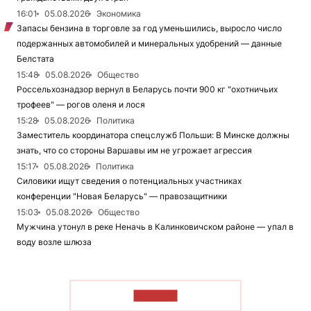
16:01
05.08.2026
Экономика
Запасы бензина в торговле за год уменьшились, выросло число
подержанных автомобилей и минеральных удобрений — данные
Белстата
15:48
05.08.2026
Общество
Россельхознадзор вернул в Беларусь почти 900 кг "охотничьих
трофеев" — рогов оленя и лося
15:28
05.08.2026
Политика
Заместитель координатора спецслужб Польши: В Минске должны
знать, что со стороны Варшавы им не угрожает агрессия
15:17
05.08.2026
Политика
Силовики ищут сведения о потенциальных участниках
конференции "Новая Беларусь" — правозащитники
15:03
05.08.2026
Общество
Мужчина утонул в реке Неначь в Калинковичском районе — упал в
воду возле шлюза
ЧИТАТЬ