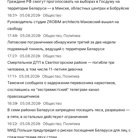
Граждане РФ смогут проголосовать на выборах в Госдуму на
территории Беларуси — в Минске, областных центрах и Бобруйске
18:31
05.08.2026
Общество
Руководитель студии ZROBIM architects Маковский вышел на
свободу
17:46
05.08.2026
Общество, Политика
Литовские пограничники обнаружили третий за две недели
подземный тоннель, ведущий с территории Беларуси
17:27
05.08.2026
Общество
Смертельное ДТП в Светлогорском районе — погибли три
человека, в том числе 11-летняя девочка
17:11
05.08.2026
Общество, Политика
Таможня сообщила о задержании перевозчика наркотиков,
сославшись на "экстремистский" телеграм-канал
правозащитников
16:38
05.08.2026
Общество
В семи районах Беларуси запрещено посещать леса, разрешено —
в пяти, в остальных действуют ограничения
16:22
05.08.2026
Общество, Политика
МИД Польши предупредил о рисках посещения Беларуси для лиц с
гражданствами двух стран