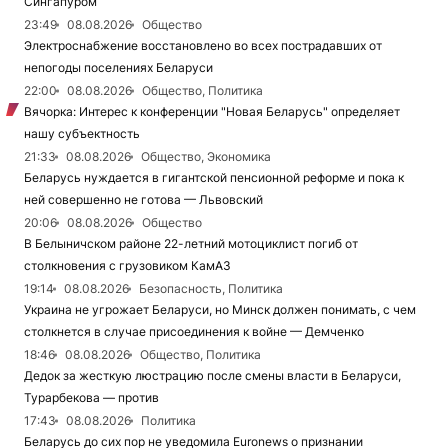
Сингапуром
23:49
08.08.2026
Общество
Электроснабжение восстановлено во всех пострадавших от
непогоды поселениях Беларуси
22:00
08.08.2026
Общество, Политика
Вячорка: Интерес к конференции "Новая Беларусь" определяет
нашу субъектность
21:33
08.08.2026
Общество, Экономика
Беларусь нуждается в гигантской пенсионной реформе и пока к
ней совершенно не готова — Львовский
20:06
08.08.2026
Общество
В Белыничском районе 22-летний мотоциклист погиб от
столкновения с грузовиком КамАЗ
19:14
08.08.2026
Безопасность, Политика
Украина не угрожает Беларуси, но Минск должен понимать, с чем
столкнется в случае присоединения к войне — Демченко
18:46
08.08.2026
Общество, Политика
Дедок за жесткую люстрацию после смены власти в Беларуси,
Турарбекова — против
17:43
08.08.2026
Политика
Беларусь до сих пор не уведомила Euronews о признании