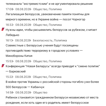
телеканала "экстремистским" и не аргументировала решение
17:08
08.08.2026
Общество, Политика
Легализация белорусов, увековечение памяти понятны для
мирного времени, но в Украине война — посол Чорногор
16:32
08.08.2026
Общество, Политика
Нужны идеи, чтобы расшевелить белорусов за рубежом, считает
Лебедько
16:13
08.08.2026
Безопасность, Политика
Совместные с Беларусью учения будут посвящены
противодействию терроризму в городских условиях —
Минобороны Китая
15:53
08.08.2026
Общество, Политика
Конференция "Новая Беларусь" всегда приводит к "смене политик"
— Барковский
15:22
08.08.2026
Общество, Политика
В войне против Украины с российской стороны погибло уже более
500 белорусов — Кабанчук
14:58
08.08.2026
Общество
Ребенок становится гражданином Беларуси независимо от места
рождения, если хоть один его родитель имеет белорусское