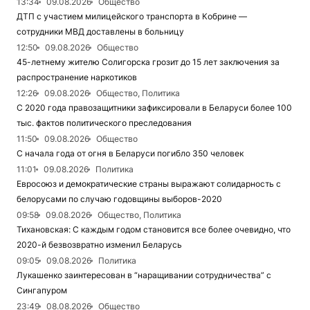
13:34
09.08.2026
Общество
ДТП с участием милицейского транспорта в Кобрине —
сотрудники МВД доставлены в больницу
12:50
09.08.2026
Общество
45-летнему жителю Солигорска грозит до 15 лет заключения за
распространение наркотиков
12:26
09.08.2026
Общество, Политика
С 2020 года правозащитники зафиксировали в Беларуси более 100
тыс. фактов политического преследования
11:50
09.08.2026
Общество
С начала года от огня в Беларуси погибло 350 человек
11:01
09.08.2026
Политика
Евросоюз и демократические страны выражают солидарность с
белорусами по случаю годовщины выборов-2020
09:58
09.08.2026
Общество, Политика
Тихановская: С каждым годом становится все более очевидно, что
2020-й безвозвратно изменил Беларусь
09:05
09.08.2026
Политика
Лукашенко заинтересован в “наращивании сотрудничества” с
Сингапуром
23:49
08.08.2026
Общество