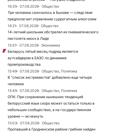
16:35
07.08.2026
Общество
Три человека скончалось в Быхове — следствие
предполагает отравление суррогатным алкоголем
16:21
07.08.2026
Общество
14-летний школьник обстрелял из пневматического
пистолета киоск в Лиде
15:57
07.08.2026
Экономика
Беларусь пятый месяц подряд является
аутсайдером в ЕАЭС по динамике
промпроизводства
15:49
07.08.2026
Общество, Политика
В “список экстремистов“ добавлено еще четыре
человека
15:45
07.08.2026
Общество, Политика
ОПК: При сохранении нынешних тенденций
белорусский язык скоро может остаться только в
небольших сообществах, а на государственном
уровне — исчезнуть
15:03
07.08.2026
Общество
Пропавший в Гродненском районе грибник найден