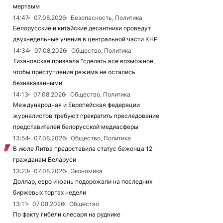
мертвым
14:47
07.08.2026
Безопасность, Политика
Белорусские и китайские десантники проведут
двухнедельные учения в центральной части КНР
14:34
07.08.2026
Общество, Политика
Тихановская призвала "сделать все возможное,
чтобы преступления режима не остались
безнаказанными"
14:13
07.08.2026
Общество, Политика
Международная и Европейская федерации
журналистов требуют прекратить преследование
представителей белорусской медиасферы
13:54
07.08.2026
Общество, Политика
В июле Литва предоставила статус беженца 12
гражданам Беларуси
13:23
07.08.2026
Экономика
Доллар, евро и юань подорожали на последних
биржевых торгах недели
13:11
07.08.2026
Общество
По факту гибели слесаря на руднике