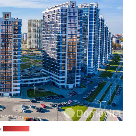
о:
domovita.by