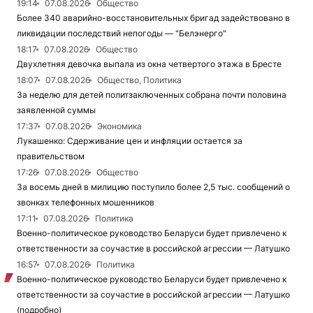
19:14
07.08.2026
Общество
Более 340 аварийно-восстановительных бригад задействовано в
ликвидации последствий непогоды — "Белэнерго"
18:17
07.08.2026
Общество
Двухлетняя девочка выпала из окна четвертого этажа в Бресте
18:07
07.08.2026
Общество, Политика
За неделю для детей политзаключенных собрана почти половина
заявленной суммы
17:37
07.08.2026
Экономика
Лукашенко: Сдерживание цен и инфляции остается за
правительством
17:26
07.08.2026
Общество
За восемь дней в милицию поступило более 2,5 тыс. сообщений о
звонках телефонных мошенников
17:11
07.08.2026
Политика
Военно-политическое руководство Беларуси будет привлечено к
ответственности за соучастие в российской агрессии — Латушко
16:57
07.08.2026
Политика
Военно-политическое руководство Беларуси будет привлечено к
ответственности за соучастие в российской агрессии — Латушко
(подробно)