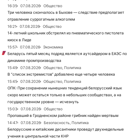
16:35
07.08.2026
Общество
Три человека скончалось в Быхове — следствие предполагает
отравление суррогатным алкоголем
16:21
07.08.2026
Общество
14-летний школьник обстрелял из пневматического пистолета
киоск в Лиде
15:57
07.08.2026
Экономика
Беларусь пятый месяц подряд является аутсайдером в ЕАЭС по
динамике промпроизводства
15:49
07.08.2026
Общество, Политика
В “список экстремистов“ добавлено еще четыре человека
15:45
07.08.2026
Общество, Политика
ОПК: При сохранении нынешних тенденций белорусский язык
скоро может остаться только в небольших сообществах, а на
государственном уровне — исчезнуть
15:03
07.08.2026
Общество
Пропавший в Гродненском районе грибник найден мертвым
14:47
07.08.2026
Безопасность, Политика
Белорусские и китайские десантники проведут двухнедельные
учения в центральной части КНР