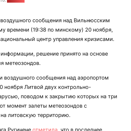
то:
"Позірк"
 воздушного сообщения над Вильнюсским
му времени (19:38 по минскому) 20 ноября,
 Национальный центр управления кризисами.
 информации, решение принято на основе
ля метеозондов.
ии воздушного сообщения над аэропортом
20 ноября Литвой двух контрольно-
ларусью, поводом к закрытию которых на три
от момент залеты метеозондов с
на литовскую территорию.
нга Ругинене
отметила
, что в последнее