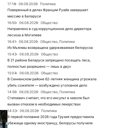
17:18
06.08.2026
Политика
Поверенный в делах Франции Руайе завершает
миссию в Беларуси
16:50
06.08.2026
Общество
Направлено в суд коррупционное дело директора
лесхоза в Могилеве
16:41
06.08.2026
Общество, Политика
Из Мьянмы возвращена удерживаемая белоруска
15:43
06.08.2026
Общество
В 21 районе Беларуси запрещено посещать леса,
полностью разрешено — лишь в двух
15:04
06.08.2026
Общество
В Сенненском районе 62-летняя женщина угрожала
убить сожителя — возбуждено уголовное дело
14:56
06.08.2026
Общество, Политика
Статкевич считает, что его инсульт в неволе был
вызван отказом в необходимых лекарствах
14:33
06.08.2026
Политика
В первой половине 2026 года Грузия предоставила
убежище одному иностранцу, белорусы получили