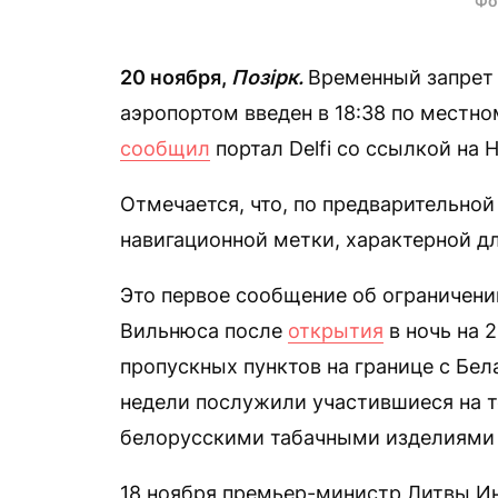
Фо
20 ноября,
Позірк.
Временный запрет
аэропортом введен в 18:38 по местно
сообщил
портал Delfi со ссылкой на
Отмечается, что, по предварительной
навигационной метки, характерной д
Это первое сообщение об ограничен
Вильнюса после
открытия
в ночь на 
пропускных пунктов на границе с Бе
недели послужили участившиеся на т
белорусскими табачными изделиями 
18 ноября премьер-министр Литвы И