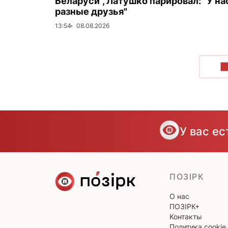
Беларуси", Латушко парировал: "У на
разные друзья"
13:54
08.08.2026
П
У вас е
ПОЗІРК
О нас
ПОЗІРК+
Контакты
Политика cookie