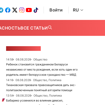
Войти
RU
АСНОСТЬ
ВСЕ СТАТЬИ
ЛЕНТА НОВОСТЕЙ
14:58
08.08.2026
Общество
Ребенок становится гражданином Беларуси
независимо от места рождения, если хоть один его
родитель имеет белорусское гражданство — МВД
14:16
08.08.2026
Общество, Политика
Тихановская призвала правозащитников дать экс-
политзаключенным понятный алгоритм помощи
13:54
08.08.2026
Общество, Политика
Бабарико усомнился во влиянии демсил,