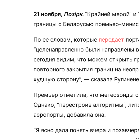
21 ноября,
Позірк
.
“Крайней мерой“ и
границы с Беларусью премьер-минист
По ее словам, которые
передает
порта
“
целенаправленно были направлены в 
сегодня видим, что можем открыть г
повторного закрытия границ на неопр
худшую сторону“, — сказала Ругинене
Премьер отметила, что метеозонды с
Однако, “перестроив алгоритмы“, лит
аэропорты, добавила она.
“Я ясно дала понять вчера и позавч