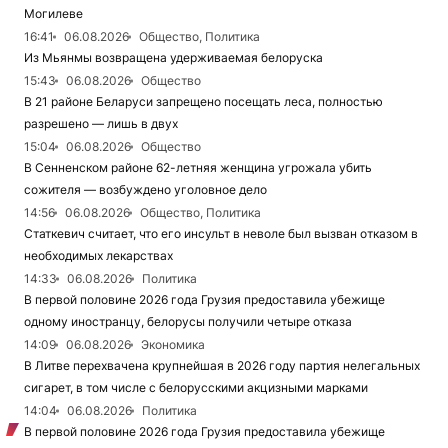
Могилеве
16:41
06.08.2026
Общество, Политика
Из Мьянмы возвращена удерживаемая белоруска
15:43
06.08.2026
Общество
В 21 районе Беларуси запрещено посещать леса, полностью
разрешено — лишь в двух
15:04
06.08.2026
Общество
В Сенненском районе 62-летняя женщина угрожала убить
сожителя — возбуждено уголовное дело
14:56
06.08.2026
Общество, Политика
Статкевич считает, что его инсульт в неволе был вызван отказом в
необходимых лекарствах
14:33
06.08.2026
Политика
В первой половине 2026 года Грузия предоставила убежище
одному иностранцу, белорусы получили четыре отказа
14:09
06.08.2026
Экономика
В Литве перехвачена крупнейшая в 2026 году партия нелегальных
сигарет, в том числе с белорусскими акцизными марками
14:04
06.08.2026
Политика
В первой половине 2026 года Грузия предоставила убежище