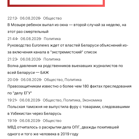
22:12
06.08.2026
Общество
В Мозыре ребенок выпал из окна — второй случай за неделю, на
этот раз смертельный
21:44
06.08.2026
Политика
Руководство Euronews ждет от властей Беларуси объяснений из-
за включения канала в "экстремистский" список
21:23
06.08.2026
Политика
Волна давления на родственников выехавших журналистов по
всей Беларуси — БАЖ
20:06
06.08.2026
Общество, Политика
Правозащитникам известно о более чем 180 фактах преследования
по "делу ЕГУ"
19:21
06.08.2026
Общество, Политика, Экономика
Польская таможня не выпустила фуру с товарами, следовавшими
в Узбекистан через Беларусь
19:16
06.08.2026
Общество
МВД отчиталось о раскрытии дела ОПГ, дважды похитившей
одного и того же человека в 2019 году