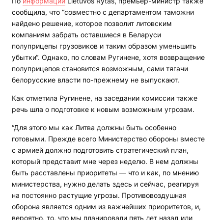
По
информации
Lietuvos Rytas, премьер-министр также
сообщила, что “совместно с департаментом таможни
найдено решение, которое позволит литовским
компаниям забрать оставшиеся в Беларуси
полуприцепы грузовиков и таким образом уменьшить
убытки“. Однако, по словам Ругинене, хотя возвращение
полуприцепов становится возможным, сами тягачи
белорусские власти по-прежнему не выпускают.
Как отметила Ругинене, на заседании комиссии также
речь шла о подготовке к новым возможным угрозам.
“Для этого мы как Литва должны быть особенно
готовыми. Прежде всего Министерство обороны вместе
с армией должно подготовить стратегический план,
который представит мне через неделю. В нем должны
быть расставлены приоритеты — что и как, по мнению
министерства, нужно делать здесь и сейчас, реагируя
на постоянно растущие угрозы. Противовоздушная
оборона является одним из важнейших приоритетов, и,
вероятно, то, что мы планировали пять лет назад или