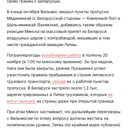
своих границ с Беларусью.
В конце октября Вильнюс закрыл пункты пропуска
Мядининкай (с белорусской стороны — Каменный Лог) и
Шальчининкай (Бенякони), добиваясь таким образом
реакции Минска на массовый прилет из Беларуси
воздушных шаров с контрабандой, мешавших в том
числе гражданской авиации Литвы.
Погранпереходы
возобновили работу
в полночь 20
ноября (в 1:00 по минскому времени). За три недели,
пока они были закрыты, режим Лукашенко успел
ужесточить правила пребывания в стране литовского
грузового транспорта,
увязав
их с работой пунктов
пропуска. В Беларуси застряло около 1,3 тыс.
зарегистрированных в Литве грузовиков, которые
не
могут выехать
из страны даже при открытой границе.
При этом Минск настаивает, что дальнейшие переговоры
с Вильнюсом по этому вопросу должны вестись на
политическом уровне, Литва (по крайней мере публично)