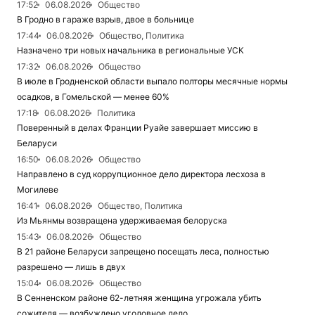
17:52
06.08.2026
Общество
В Гродно в гараже взрыв, двое в больнице
17:44
06.08.2026
Общество, Политика
Назначено три новых начальника в региональные УСК
17:32
06.08.2026
Общество
В июле в Гродненской области выпало полторы месячные нормы
осадков, в Гомельской — менее 60%
17:18
06.08.2026
Политика
Поверенный в делах Франции Руайе завершает миссию в
Беларуси
16:50
06.08.2026
Общество
Направлено в суд коррупционное дело директора лесхоза в
Могилеве
16:41
06.08.2026
Общество, Политика
Из Мьянмы возвращена удерживаемая белоруска
15:43
06.08.2026
Общество
В 21 районе Беларуси запрещено посещать леса, полностью
разрешено — лишь в двух
15:04
06.08.2026
Общество
В Сенненском районе 62-летняя женщина угрожала убить
сожителя — возбуждено уголовное дело