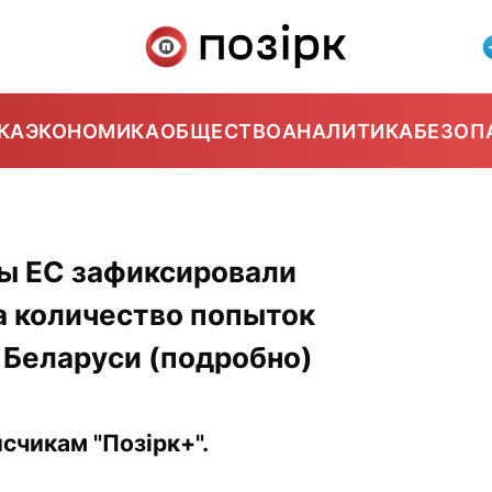
КА
ЭКОНОМИКА
ОБЩЕСТВО
АНАЛИТИКА
БЕЗОП
ны ЕС зафиксировали
а количество попыток
 Беларуси (подробно)
счикам "Позірк+".