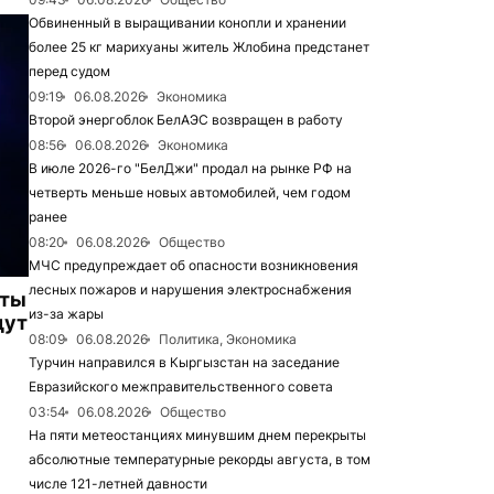
Обвиненный в выращивании конопли и хранении
более 25 кг марихуаны житель Жлобина предстанет
перед судом
09:19
06.08.2026
Экономика
Второй энергоблок БелАЭС возвращен в работу
08:56
06.08.2026
Экономика
В июле 2026-го "БелДжи" продал на рынке РФ на
четверть меньше новых автомобилей, чем годом
ранее
08:20
06.08.2026
Общество
МЧС предупреждает об опасности возникновения
лесных пожаров и нарушения электроснабжения
иты
из-за жары
дут
08:09
06.08.2026
Политика, Экономика
Турчин направился в Кыргызстан на заседание
Евразийского межправительственного совета
03:54
06.08.2026
Общество
На пяти метеостанциях минувшим днем перекрыты
абсолютные температурные рекорды августа, в том
числе 121-летней давности