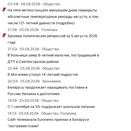
03:44
06.08.2026
Общество
На пяти метеостанциях минувшим днем перекрыты
абсолютные температурные рекорды августа, в том
числе 121-летней давности (подробно)
21:59
05.08.2026
Политика
Хроника политических репрессий за 5 августа 2026
года
21:02
05.08.2026
Общество
В больнице умер 8-летний мальчик, пострадавший в
ДТП в Светлогорском районе
20:46
05.08.2026
Общество
В Могилеве утонул 14-летний подросток
20:02
05.08.2026
Экономика
Беларусь продолжает наращивать поставки в
Россию бензина и дизтоплива
19:29
05.08.2026
Общество
С 1 сентября на 5% подорожает школьное питание
19:12
05.08.2026
Общество, Политика
Сайт телеканала Euronews признан в Беларуси
"экстремистским"