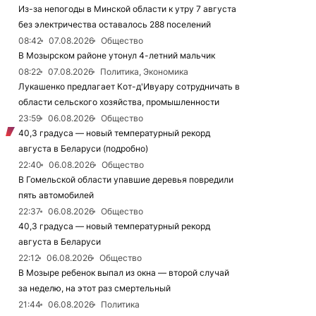
Из-за непогоды в Минской области к утру 7 августа
без электричества оставалось 288 поселений
08:42
07.08.2026
Общество
В Мозырском районе утонул 4-летний мальчик
08:22
07.08.2026
Политика, Экономика
Лукашенко предлагает Кот-д'Ивуару сотрудничать в
области сельского хозяйства, промышленности
23:59
06.08.2026
Общество
40,3 градуса — новый температурный рекорд
августа в Беларуси (подробно)
22:40
06.08.2026
Общество
В Гомельской области упавшие деревья повредили
пять автомобилей
22:37
06.08.2026
Общество
40,3 градуса — новый температурный рекорд
августа в Беларуси
22:12
06.08.2026
Общество
В Мозыре ребенок выпал из окна — второй случай
за неделю, на этот раз смертельный
21:44
06.08.2026
Политика