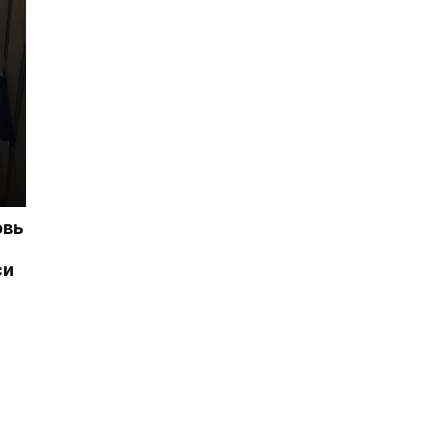
овь
си