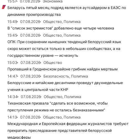
15:57
07.08.2026
Экономика
Беларусь пятый месяц подряд является аутсайдером в ЕАЭС по
динамике промпроизводства
15:49
07.08.2026
Общество, Политика
В “список экстремистов“ добавлено еще четыре человека
15:45
07.08.2026
Общество, Политика
ОПК: При сохранении нынешних тенденций белорусский язык
скоро может остаться только в небольших сообществах, а на
государственном уровне — исчезнуть
15:03
07.08.2026
Общество
Пропавший в Гродненском районе грибник найден мертвым
14:47
07.08.2026
Безопасность, Политика
Белорусские и китайские десантники проведут двухнедельные
учения в центральной части КНР
14:34
07.08.2026
Общество, Политика
Тихановская призвала "сделать все возможное, чтобы
преступления режима не остались безнаказанными"
14:13
07.08.2026
Общество, Политика
Международная и Европейская федерации журналистов требуют
прекратить преследование представителей белорусской
медиасферы