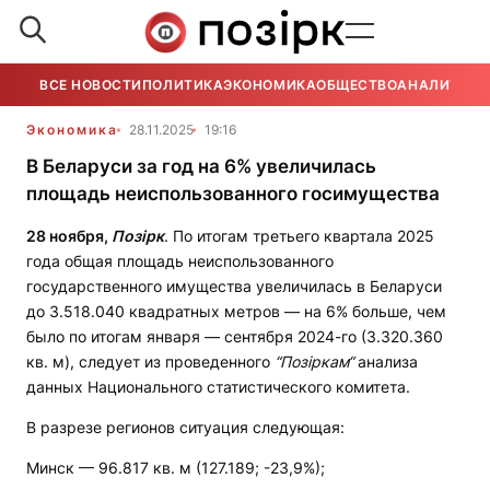
ВСЕ НОВОСТИ
ПОЛИТИКА
ЭКОНОМИКА
ОБЩЕСТВО
АНАЛИТИКА
Экономика
28.11.2025
19:16
В Беларуси за год на 6% увеличилась
площадь неиспользованного госимущества
28 ноября,
Позірк
. По итогам третьего квартала 2025
года общая площадь неиспользованного
государственного имущества увеличилась в Беларуси
до 3.518.040 квадратных метров — на 6% больше, чем
было по итогам января — сентября 2024-го (3.320.360
кв. м), следует из проведенного
“Позіркам“
анализа
данных Национального статистического комитета.
В разрезе регионов ситуация следующая:
Минск — 96.817 кв. м (127.189; -23,9%);