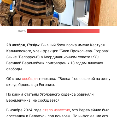
Фото:
страница Василия Веремейчика в "Фейсбуке"
28 ноября,
Позірк.
Бывший боец полка имени Кастуся
Калиновского, член фракции “Блок Прокопьева-Егорова“
(ныне “Белорусы“) в Координационном совете (КС)
Василий Веремейчик приговорен к 13 годам лишения
свободы.
Об этом
сообщил
телеканал “Белсат“ со ссылкой на жену
экс-добровольца Евгению.
По каким статьям Уголовного кодекса обвиняли
Веремейчика, не сообщается.
В ноябре 2024 года
стало известно
, что Веремейчик был
доставлен в Беларусь под конвоем. По информации его