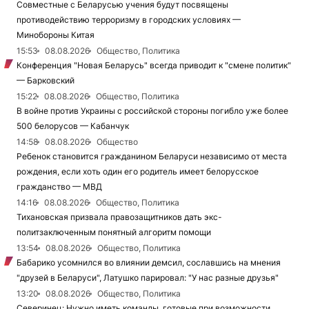
Совместные с Беларусью учения будут посвящены
противодействию терроризму в городских условиях —
Минобороны Китая
15:53
08.08.2026
Общество, Политика
Конференция "Новая Беларусь" всегда приводит к "смене политик"
— Барковский
15:22
08.08.2026
Общество, Политика
В войне против Украины с российской стороны погибло уже более
500 белорусов — Кабанчук
14:58
08.08.2026
Общество
Ребенок становится гражданином Беларуси независимо от места
рождения, если хоть один его родитель имеет белорусское
гражданство — МВД
14:16
08.08.2026
Общество, Политика
Тихановская призвала правозащитников дать экс-
политзаключенным понятный алгоритм помощи
13:54
08.08.2026
Общество, Политика
Бабарико усомнился во влиянии демсил, сославшись на мнения
"друзей в Беларуси", Латушко парировал: "У нас разные друзья"
13:20
08.08.2026
Общество, Политика
Северинец: Нужно иметь команды, готовые при возможности