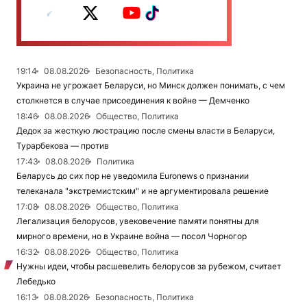
19:14
08.08.2026
Безопасность, Политика
Украина не угрожает Беларуси, но Минск должен понимать, с чем
столкнется в случае присоединения к войне — Демченко
18:46
08.08.2026
Общество, Политика
Дедок за жесткую люстрацию после смены власти в Беларуси,
Турарбекова — против
17:43
08.08.2026
Политика
Беларусь до сих пор не уведомила Euronews о признании
телеканала "экстремистским" и не аргументировала решение
17:08
08.08.2026
Общество, Политика
Легализация белорусов, увековечение памяти понятны для
мирного времени, но в Украине война — посол Чорногор
16:32
08.08.2026
Общество, Политика
Нужны идеи, чтобы расшевелить белорусов за рубежом, считает
Лебедько
16:13
08.08.2026
Безопасность, Политика