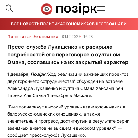
ВСЕ НОВОСТИ
ПОЛИТИКА
ЭКОНОМИКА
ОБЩЕСТВО
АНАЛИТИКА
Политика
Экономика
01.12.2025
16:28
Пресс-служба Лукашенко не раскрыла
подробностей его переговоров с султаном
Омана, сославшись на их закрытый характер
1 декабря,
Позірк.
“Ход реализации важнейших проектов
двустороннего сотрудничества“ обсужден на встрече
Александра Лукашенко и султана Омана Хайсама бен
Тарека Аль Саида 1 декабря в Маскате.
“Был подчеркнут высокий уровень взаимопонимания в
белорусско-оманских отношениях, а также
значительный прогресс, достигнутый в результате серии
взаимных визитов на высшем и высоком уровнях“, —
сообщает пресс-служба Лукашенко.