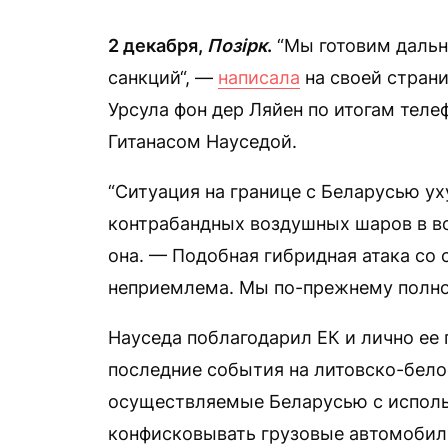
2 декабря,
Позірк
.
“Мы готовим дальн
санкций“, —
написала
на своей страни
Урсула фон дер Ляйен по итогам теле
Гитанасом Науседой.
“Ситуация на границе с Беларусью у
контрабандных воздушных шаров в в
она. — Подобная гибридная атака с
неприемлема. Мы по-прежнему полно
Науседа поблагодарил ЕК и лично ее 
последние события на литовско-бело
осуществляемые Беларусью с исполь
конфисковывать грузовые автомобил