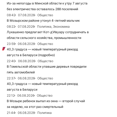
Из-за непогоды в Минской области к утру 7 августа
без электричества оставалось 288 поселений
08:42
07.08.2026
Общество
В Мозырском районе утонул 4-летний мальчик
08:22
07.08.2026
Политика, Экономика
Лукашенко предлагает Кот-д'Ивуару сотрудничать в
области сельского хозяйства, промышленности
23:59
06.08.2026
Общество
40,3 градуса — новый температурный рекорд
августа в Беларуси (подробно)
22:40
06.08.2026
Общество
В Гомельской области упавшие деревья повредили
пять автомобилей
22:37
06.08.2026
Общество
40,3 градуса — новый температурный рекорд
августа в Беларуси
22:12
06.08.2026
Общество
В Мозыре ребенок выпал из окна — второй случай
за неделю, на этот раз смертельный
21:44
06.08.2026
Политика