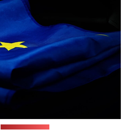
:
Caniceus / pixabay.com