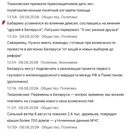
Тихановская призвала правозащитников дать экс-
политзаключенным понятный алгоритм помощи
13:54
08.08.2026
Общество, Политика
Бабарико усомнился во влиянии демсил, сославшись на мнения
"друзей в Беларуси", Латушко парировал: "У нас разные друзья"
13:20
08.08.2026
Общество, Политика
Северинец: Нужно иметь команды, готовые при возможности
провести в регионах Беларуси "от акций и новых выборов до
реформ"
12:51
08.08.2026
Политика, Экономика
Беларусь могут подключить к реализации проекта первого
грузового железнодорожного маршрута между РФ и Пакистаном
(дополнено)
12:16
08.08.2026
Общество, Политика
Тихановская: Перемены в Беларуси — вопрос времени, мы можем
повлиять на создание нового окна возможностей
11:27
08.08.2026
Общество
Сильный ветер 6 августа повалил 2,4 тыс. деревьев, повредил
крыши более 700 домов — уточненные данные МЧС
10:50
08.08.2026
Общество, Политика