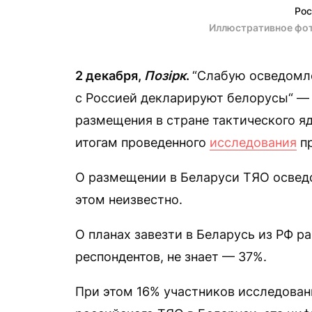
Рос
Иллюстративное фо
2 декабря,
Позірк
.
“Слабую осведомле
с Россией декларируют белорусы“ — 
размещения в стране тактического я
итогам проведенного
исследования
пр
О размещении в Беларуси ТЯО освед
этом неизвестно.
О планах завезти в Беларусь из РФ р
респондентов, не знает — 37%.
При этом 16% участников исследова