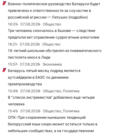
Военно-политическое руководство Беларуси будет
привлечено к ответственности за соучастие в
российской агрессии — Латушко (подробно)
16:35
07.08.2026
Общество
Три человека скончалось в Быхове — следствие
предполагает отравление суррогатным алкоголем
16:21
07.08.2026
Общество
14-летний школьник обстрелял из пневматического
пистолета киоск в Лиде
15:57
07.08.2026
Экономика
Беларусь пятый месяц подряд является
аутсайдером в ЕАЭС по динамике
промпроизводства
15:49
07.08.2026
Общество, Политика
В “список экстремистов“ добавлено еще четыре
человека
15:45
07.08.2026
Общество, Политика
ОПК: При сохранении нынешних тенденций
белорусский язык скоро может остаться только в
небольших сообществах, а на государственном