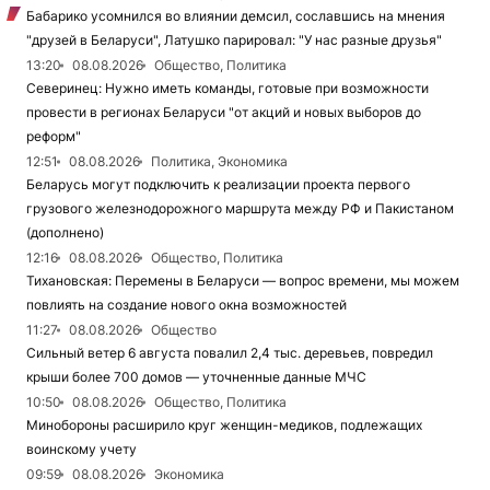
Бабарико усомнился во влиянии демсил, сославшись на мнения
"друзей в Беларуси", Латушко парировал: "У нас разные друзья"
13:20
08.08.2026
Общество, Политика
Северинец: Нужно иметь команды, готовые при возможности
провести в регионах Беларуси "от акций и новых выборов до
реформ"
12:51
08.08.2026
Политика, Экономика
Беларусь могут подключить к реализации проекта первого
грузового железнодорожного маршрута между РФ и Пакистаном
(дополнено)
12:16
08.08.2026
Общество, Политика
Тихановская: Перемены в Беларуси — вопрос времени, мы можем
повлиять на создание нового окна возможностей
11:27
08.08.2026
Общество
Сильный ветер 6 августа повалил 2,4 тыс. деревьев, повредил
крыши более 700 домов — уточненные данные МЧС
10:50
08.08.2026
Общество, Политика
Минобороны расширило круг женщин-медиков, подлежащих
воинскому учету
09:59
08.08.2026
Экономика