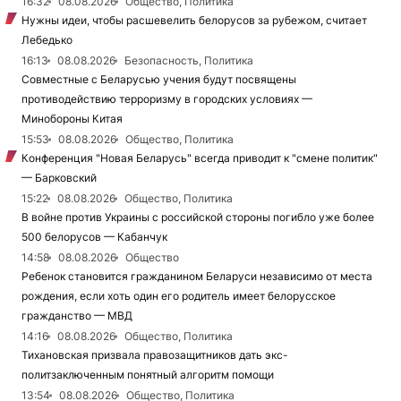
16:32
08.08.2026
Общество, Политика
Нужны идеи, чтобы расшевелить белорусов за рубежом, считает
Лебедько
16:13
08.08.2026
Безопасность, Политика
Совместные с Беларусью учения будут посвящены
противодействию терроризму в городских условиях —
Минобороны Китая
15:53
08.08.2026
Общество, Политика
Конференция "Новая Беларусь" всегда приводит к "смене политик"
— Барковский
15:22
08.08.2026
Общество, Политика
В войне против Украины с российской стороны погибло уже более
500 белорусов — Кабанчук
14:58
08.08.2026
Общество
Ребенок становится гражданином Беларуси независимо от места
рождения, если хоть один его родитель имеет белорусское
гражданство — МВД
14:16
08.08.2026
Общество, Политика
Тихановская призвала правозащитников дать экс-
политзаключенным понятный алгоритм помощи
13:54
08.08.2026
Общество, Политика