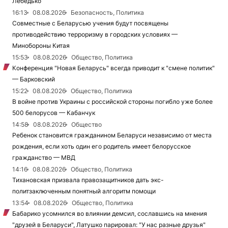
Лебедько
16:13
08.08.2026
Безопасность, Политика
Совместные с Беларусью учения будут посвящены
противодействию терроризму в городских условиях —
Минобороны Китая
15:53
08.08.2026
Общество, Политика
Конференция "Новая Беларусь" всегда приводит к "смене политик"
— Барковский
15:22
08.08.2026
Общество, Политика
В войне против Украины с российской стороны погибло уже более
500 белорусов — Кабанчук
14:58
08.08.2026
Общество
Ребенок становится гражданином Беларуси независимо от места
рождения, если хоть один его родитель имеет белорусское
гражданство — МВД
14:16
08.08.2026
Общество, Политика
Тихановская призвала правозащитников дать экс-
политзаключенным понятный алгоритм помощи
13:54
08.08.2026
Общество, Политика
Бабарико усомнился во влиянии демсил, сославшись на мнения
"друзей в Беларуси", Латушко парировал: "У нас разные друзья"