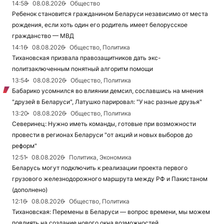
14:58
08.08.2026
Общество
Ребенок становится гражданином Беларуси независимо от места
рождения, если хоть один его родитель имеет белорусское
гражданство — МВД
14:16
08.08.2026
Общество, Политика
Тихановская призвала правозащитников дать экс-
политзаключенным понятный алгоритм помощи
13:54
08.08.2026
Общество, Политика
Бабарико усомнился во влиянии демсил, сославшись на мнения
"друзей в Беларуси", Латушко парировал: "У нас разные друзья"
13:20
08.08.2026
Общество, Политика
Северинец: Нужно иметь команды, готовые при возможности
провести в регионах Беларуси "от акций и новых выборов до
реформ"
12:51
08.08.2026
Политика, Экономика
Беларусь могут подключить к реализации проекта первого
грузового железнодорожного маршрута между РФ и Пакистаном
(дополнено)
12:16
08.08.2026
Общество, Политика
Тихановская: Перемены в Беларуси — вопрос времени, мы можем
повлиять на создание нового окна возможностей