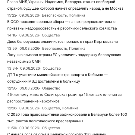
Глава МИД Украины: Надеемся, Беларусь станет свободной
страной, будущее которой начнет определять народ, а не Москва
15:22
09.08.2026
Безопасность, Политика
В ССО проходят военные сборы — на них предположительно
призваны недобросовестные работники сельского хозяйства
14:18
09.08.2026
Общество
Двое белорусских альпинистов пропало в горах Кыргызстана
13:56
09.08.2026
Безопасность, Политика
Латушко призвал страны ЕС увеличить поддержку белорусских
независимых СМИ
13:34
09.08.2026
Общество
ДТП с участием милицейского транспорта в Кобрине —
сотрудники МВД доставлены в больницу
12:50
09.08.2026
Общество
45-летнему жителю Солигорска грозит до 15 лет заключения за
распространение наркотиков
12:26
09.08.2026
Общество, Политика
С 2020 года правозащитники зафиксировали в Беларуси более 100
тыс. фактов политического преследования
11:50
09.08.2026
Общество
С начала года от огня в Беларуси погибло 350 человек