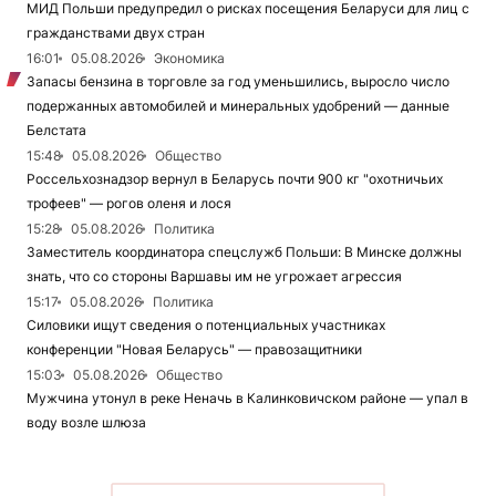
МИД Польши предупредил о рисках посещения Беларуси для лиц с
гражданствами двух стран
16:01
05.08.2026
Экономика
Запасы бензина в торговле за год уменьшились, выросло число
подержанных автомобилей и минеральных удобрений — данные
Белстата
15:48
05.08.2026
Общество
Россельхознадзор вернул в Беларусь почти 900 кг "охотничьих
трофеев" — рогов оленя и лося
15:28
05.08.2026
Политика
Заместитель координатора спецслужб Польши: В Минске должны
знать, что со стороны Варшавы им не угрожает агрессия
15:17
05.08.2026
Политика
Силовики ищут сведения о потенциальных участниках
конференции "Новая Беларусь" — правозащитники
15:03
05.08.2026
Общество
Мужчина утонул в реке Неначь в Калинковичском районе — упал в
воду возле шлюза