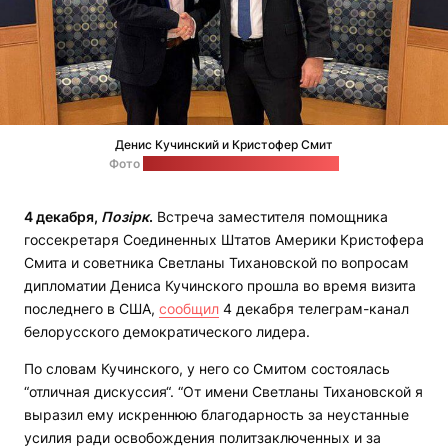
Денис Кучинский и Кристофер Смит
Фото
в телеграм-канале Тихановской
4 декабря,
Позірк
.
Встреча заместителя помощника
госсекретаря Соединенных Штатов Америки Кристофера
Смита и советника Светланы Тихановской по вопросам
дипломатии Дениса Кучинского прошла во время визита
последнего в США,
сообщил
4 декабря телеграм-канал
белорусского демократического лидера.
По словам Кучинского, у него со Смитом состоялась
“отличная дискуссия“. “От имени Светланы Тихановской я
выразил ему искреннюю благодарность за неустанные
усилия ради освобождения политзаключенных и за