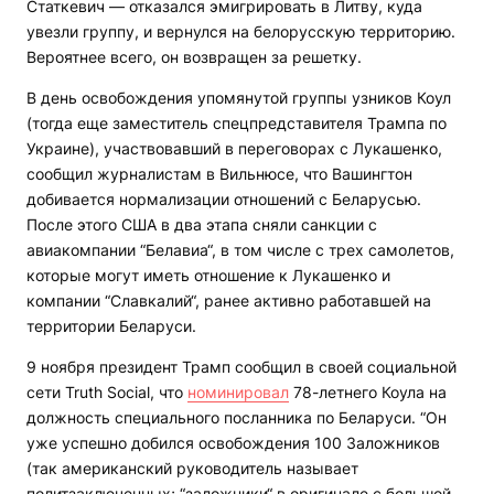
Статкевич — отказался эмигрировать в Литву, куда
увезли группу, и вернулся на белорусскую территорию.
Вероятнее всего, он возвращен за решетку.
В день освобождения упомянутой группы узников Коул
(тогда еще заместитель спецпредставителя Трампа по
Украине), участвовавший в переговорах с Лукашенко,
сообщил журналистам в Вильнюсе, что Вашингтон
добивается нормализации отношений с Беларусью.
После этого США в два этапа сняли санкции с
авиакомпании “Белавиа“, в том числе с трех самолетов,
которые могут иметь отношение к Лукашенко и
компании “Славкалий“, ранее активно работавшей на
территории Беларуси.
9 ноября президент Трамп сообщил в своей социальной
сети Truth Social, что
номинировал
78-летнего Коула на
должность специального посланника по Беларуси. “Он
уже успешно добился освобождения 100 Заложников
(так американский руководитель называет
политзаключенных; “заложники“ в оригинале с большой