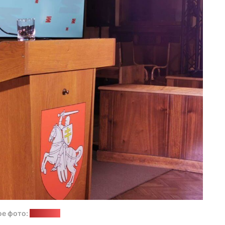
ое фото:
"Белсат"