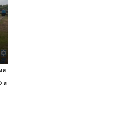
ии
Ф и