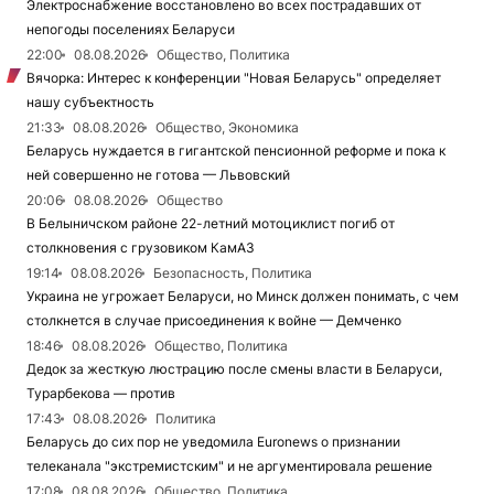
Электроснабжение восстановлено во всех пострадавших от
непогоды поселениях Беларуси
22:00
08.08.2026
Общество, Политика
Вячорка: Интерес к конференции "Новая Беларусь" определяет
нашу субъектность
21:33
08.08.2026
Общество, Экономика
Беларусь нуждается в гигантской пенсионной реформе и пока к
ней совершенно не готова — Львовский
20:06
08.08.2026
Общество
В Белыничском районе 22-летний мотоциклист погиб от
столкновения с грузовиком КамАЗ
19:14
08.08.2026
Безопасность, Политика
Украина не угрожает Беларуси, но Минск должен понимать, с чем
столкнется в случае присоединения к войне — Демченко
18:46
08.08.2026
Общество, Политика
Дедок за жесткую люстрацию после смены власти в Беларуси,
Турарбекова — против
17:43
08.08.2026
Политика
Беларусь до сих пор не уведомила Euronews о признании
телеканала "экстремистским" и не аргументировала решение
17:08
08.08.2026
Общество, Политика