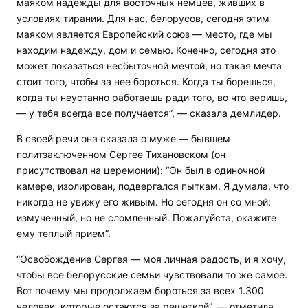
маяком надежды для восточных немцев, живших в
условиях тирании. Для нас, белорусов, сегодня этим
маяком является Европейский союз — место, где мы
находим надежду, дом и семью. Конечно, сегодня это
может показаться несбыточной мечтой, но такая мечта
стоит того, чтобы за нее бороться. Когда ты борешься,
когда ты неустанно работаешь ради того, во что веришь,
— у тебя всегда все получается”, — сказала демлидер.
В своей речи она сказала о муже — бывшем
политзаключенном Сергее Тихановском (он
присутствовал на церемонии): “Он был в одиночной
камере, изолирован, подвергался пыткам. Я думала, что
никогда не увижу его живым. Но сегодня он со мной:
измученный, но не сломленный. Пожалуйста, окажите
ему теплый прием”.
“Освобождение Сергея — моя личная радость, и я хочу,
чтобы все белорусские семьи чувствовали то же самое.
Вот почему мы продолжаем бороться за всех 1.300
человек, которые остаются за решеткой”, — отметила