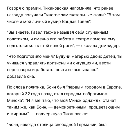
Говоря о премии, Тихановская напомнила, что ранее
награду получали “многие замечательные люди”: “В том
числе и мой личный кумир Вацлав Гавел”.
“Вы знаете, Гавел также называл себя случайным
политиком, и именно его работа в театре помогла ему
подготовиться к этой новой роли”, — сказала демлидер.
“Что подготовило меня? Будучи матерью двоих детей, ты
учишься управлять кризисными ситуациями, вести
переговоры и работать, почти не высыпаясь”, —
добавила она.
По слова политика, Бонн был “первым городом в Европе,
который 32 года назад стал городом-побратимом
Минска”. “И я мечтаю, что мой Минск однажды станет
таким же, как Бонн, — демократичным, процветающим
и мирным”, — подчеркнула Тихановская.
“Бонн, некогда столица свободной Германии, был