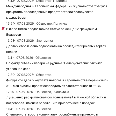
14:13
07.08.2026
Общество, Политика
Международная и Европейская федерации журналистов требуют
прекратить преследование представителей белорусской
медиасферы
13:54
07.08.2026
Общество, Политика
В июле Литва предоставила статус беженца 12 гражданам
Беларуси
13:23
07.08.2026
Экономика
Доллар, евро и юань подорожали на последних биржевых торгах
недели
13:11
07.08.2026
Общество
По факту гибели слесаря на руднике "Беларуськалия" открыто
уголовное дело
12:39
07.08.2026
Общество
Фигуранты дела о неуплате налогов в строительстве перечислили
31,2 млн рублей, просят освободить от ответственности — СК
12:15
07.08.2026
Общество, Экономика
Лукашенко раскритиковал состояние полей в Минской области и
потребовал "именем революции" привести все в порядок
11:41
07.08.2026
Общество
Специалисты восстановили электроснабжение примерно в