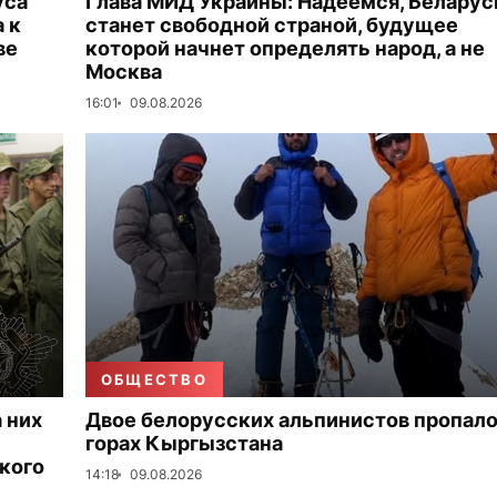
уса
Глава МИД Украины: Надеемся, Беларус
 к
станет свободной страной, будущее
ве
которой начнет определять народ, а не
Москва
16:01
09.08.2026
ОБЩЕСТВО
 них
Двое белорусских альпинистов пропало
горах Кыргызстана
кого
14:18
09.08.2026