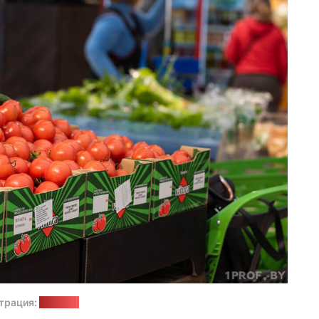
трация:
1prof.by