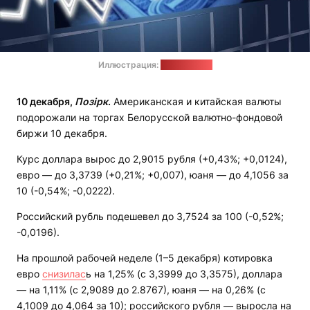
Иллюстрация:
pixabay.com
10 декабря,
Позірк
.
Американская и китайская валюты
подорожали на торгах Белорусской валютно-фондовой
биржи 10 декабря.
Курс доллара вырос до 2,9015 рубля (+0,43%; +0,0124),
евро — до 3,3739 (+0,21%; +0,007), юаня — до 4,1056 за
10 (-0,54%; -0,0222).
Российский рубль подешевел до 3,7524 за 100 (-0,52%;
-0,0196).
На прошлой рабочей неделе (1–5 декабря) котировка
евро
снизилас
ь на 1,25% (с 3,3999 до 3,3575), доллара
— на 1,11% (с 2,9089 до 2.8767), юаня — на 0,26% (с
4,1009 до 4,064 за 10); российского рубля — выросла на