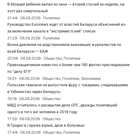
В Мозыре ребенок выпал из окна — второй случай за неделю, на
этот раз смертельный
21:44
06.08.2026
Политика
Руководство Euronews ждет от властей Беларуси объяснений из-
за включения канала в "экстремистский" список
21:23
06.08.2026
Политика
Волна давления на родственников выехавших журналистов по
всей Беларуси — БАЖ
20:06
06.08.2026
Общество, Политика
Правозащитникам известно о более чем 180 фактах преследования
по "делу ЕГУ"
19:21
06.08.2026
Общество, Политика, Экономика
Польская таможня не выпустила фуру с товарами, следовавшими
в Узбекистан через Беларусь
19:16
06.08.2026
Общество
МВД отчиталось о раскрытии дела ОПГ, дважды похитившей
одного и того же человека в 2019 году
17:52
06.08.2026
Общество
В Гродно в гараже взрыв, двое в больнице
17:44
06.08.2026
Общество, Политика