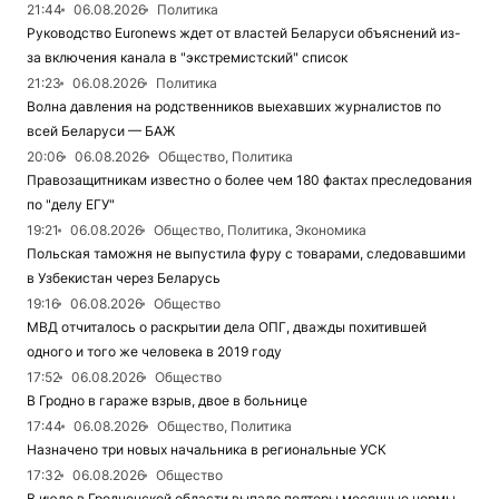
21:44
06.08.2026
Политика
Руководство Euronews ждет от властей Беларуси объяснений из-
за включения канала в "экстремистский" список
21:23
06.08.2026
Политика
Волна давления на родственников выехавших журналистов по
всей Беларуси — БАЖ
20:06
06.08.2026
Общество, Политика
Правозащитникам известно о более чем 180 фактах преследования
по "делу ЕГУ"
19:21
06.08.2026
Общество, Политика, Экономика
Польская таможня не выпустила фуру с товарами, следовавшими
в Узбекистан через Беларусь
19:16
06.08.2026
Общество
МВД отчиталось о раскрытии дела ОПГ, дважды похитившей
одного и того же человека в 2019 году
17:52
06.08.2026
Общество
В Гродно в гараже взрыв, двое в больнице
17:44
06.08.2026
Общество, Политика
Назначено три новых начальника в региональные УСК
17:32
06.08.2026
Общество
В июле в Гродненской области выпало полторы месячные нормы