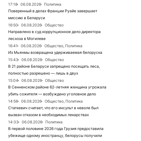
17:18
06.08.2026
Политика
Поверенный в делах Франции Руайе завершает
миссию в Беларуси
16:50
06.08.2026
Общество
Направлено в суд коррупционное дело директора
лесхоза в Могилеве
16:41
06.08.2026
Общество, Политика
Из Мьянмы возвращена удерживаемая белоруска
15:43
06.08.2026
Общество
В 21 районе Беларуси запрещено посещать леса,
полностью разрешено — лишь в двух
15:04
06.08.2026
Общество
В Сенненском районе 62-летняя женщина угрожала
убить сожителя — возбуждено уголовное дело
14:56
06.08.2026
Общество, Политика
Статкевич считает, что его инсульт в неволе был
вызван отказом в необходимых лекарствах
14:33
06.08.2026
Политика
В первой половине 2026 года Грузия предоставила
убежище одному иностранцу, белорусы получили