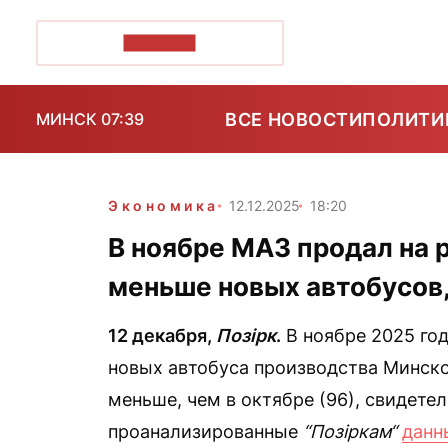
ПОЗІРК+
ВСЕ НОВОСТИ
ПОЛИТИ
МИНСК 07:39
Экономика
12.12.2025
18:20
В ноябре МАЗ продал на р
меньше новых автобусов
12 декабря,
Позірк
.
В ноябре 2025 го
новых автобуса производства Минско
меньше, чем в октябре (96), свидете
проанализированные
“Позіркам“
данн