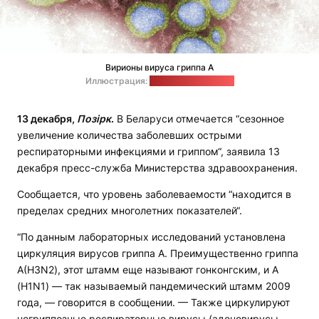
Вирионы вируса гриппа A
Иллюстрация:
CDC / unsplash.com
13 декабря,
Позірк
.
В Беларуси отмечается “сезонное
увеличение количества заболевших острыми
респираторными инфекциями и гриппом“, заявила 13
декабря пресс-служба Министерства здравоохранения.
Сообщается, что уровень заболеваемости “находится в
пределах средних многолетних показателей“.
“По данным лабораторных исследований установлена
циркуляция вирусов гриппа А. Преимущественно гриппа
А(H3N2), этот штамм еще называют гонконгским, и А
(H1N1) — так называемый пандемический штамм 2009
года, — говорится в сообщении. — Также циркулируют
негриппозные респираторные вирусы (аденовирусы,