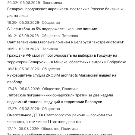
20:02
05.08.2026
Экономика
Беларусь продолжает наращивать поставки в Россию бензина и
дизтоплива
19:29
05.08.2026
Общество
С 1 сентября на 5% подорожает школьное питание
19:12
05.08.2026
Общество, Политика
Сайт телеканала Euronews признан в Беларуси "экстремистским"
18:51
05.08.2026
Политика
Граждане РФ смогут проголосовать на выборах в Госдуму на
территории Беларуси — в Минске, областных центрах и Бобруйске
18:31
05.08.2026
Общество
Руководитель студии ZROBIM architects Маковский вышел на
свободу
17:46
05.08.2026
Общество, Политика
Литовские пограничники обнаружили третий за две недели
подземный тоннель, ведущий с территории Беларуси
17:27
05.08.2026
Общество
Смертельное ДТП в Светлогорском районе — погибли три
человека, в том числе 11-летняя девочка
17:11
05.08.2026
Общество, Политика
Таможня сообщила о задержании перевозчика наркотиков,