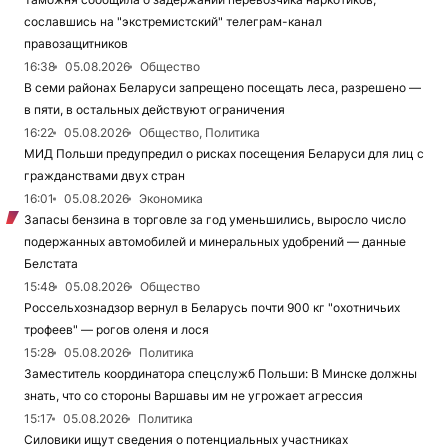
сославшись на "экстремистский" телеграм-канал
правозащитников
16:38
05.08.2026
Общество
В семи районах Беларуси запрещено посещать леса, разрешено —
в пяти, в остальных действуют ограничения
16:22
05.08.2026
Общество, Политика
МИД Польши предупредил о рисках посещения Беларуси для лиц с
гражданствами двух стран
16:01
05.08.2026
Экономика
Запасы бензина в торговле за год уменьшились, выросло число
подержанных автомобилей и минеральных удобрений — данные
Белстата
15:48
05.08.2026
Общество
Россельхознадзор вернул в Беларусь почти 900 кг "охотничьих
трофеев" — рогов оленя и лося
15:28
05.08.2026
Политика
Заместитель координатора спецслужб Польши: В Минске должны
знать, что со стороны Варшавы им не угрожает агрессия
15:17
05.08.2026
Политика
Силовики ищут сведения о потенциальных участниках