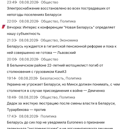
23:49
08.08.2026
Общество
Электроснабжение восстановлено во всех пострадавших от
непогоды поселениях Беларуси
22:00
08.08.2026
Общество, Политика
Вячорка: Интерес к конференции "Новая Беларусь" определяет
нашу субъектность
21:33
08.08.2026
Общество, Экономика
Беларусь нуждается в гигантской пенсионной реформе и пока к
ней совершенно не готова — Львовский
20:06
08.08.2026
Общество
В Белыничском районе 22-летний мотоциклист погиб от
столкновения с грузовиком КамАЗ
19:14
08.08.2026
Безопасность, Политика
Украина не угрожает Беларуси, но Минск должен понимать, с чем
столкнется в случае присоединения к войне — Демченко
18:46
08.08.2026
Общество, Политика
Дедок за жесткую люстрацию после смены власти в Беларуси,
Турарбекова — против
17:43
08.08.2026
Политика
Беларусь до сих пор не уведомила Euronews о признании
телеканала "экстремистским" и не аргументировала решение