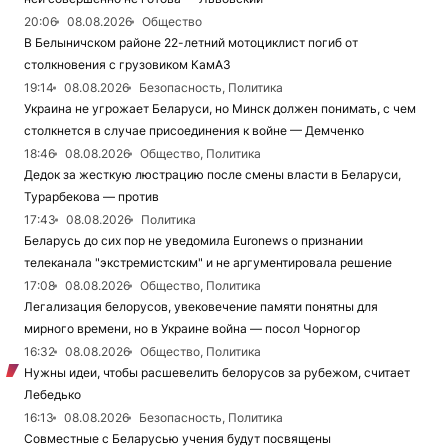
20:06
08.08.2026
Общество
В Белыничском районе 22-летний мотоциклист погиб от
столкновения с грузовиком КамАЗ
19:14
08.08.2026
Безопасность, Политика
Украина не угрожает Беларуси, но Минск должен понимать, с чем
столкнется в случае присоединения к войне — Демченко
18:46
08.08.2026
Общество, Политика
Дедок за жесткую люстрацию после смены власти в Беларуси,
Турарбекова — против
17:43
08.08.2026
Политика
Беларусь до сих пор не уведомила Euronews о признании
телеканала "экстремистским" и не аргументировала решение
17:08
08.08.2026
Общество, Политика
Легализация белорусов, увековечение памяти понятны для
мирного времени, но в Украине война — посол Чорногор
16:32
08.08.2026
Общество, Политика
Нужны идеи, чтобы расшевелить белорусов за рубежом, считает
Лебедько
16:13
08.08.2026
Безопасность, Политика
Совместные с Беларусью учения будут посвящены