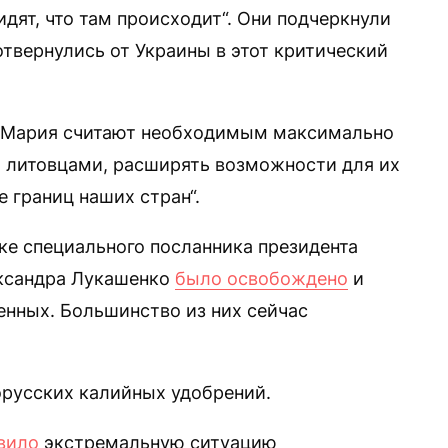
идят, что там происходит“. Они подчеркнули
 отвернулись от Украины в этот критический
 и Мария считают необходимым максимально
 литовцами, расширять возможности для их
 границ наших стран“.
ке специального посланника президента
ксандра Лукашенко
было освобождено
и
енных. Большинство из них сейчас
орусских калийных удобрений.
вило
экстремальную ситуацию