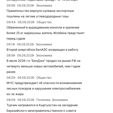
09:59
06.08.2026
Экономика
Правительство вернуло нулевые экспортные
пошлины на легкие углеводородные газы
09:43
06.08.2026
Общество
Обвиненный в выращивании конопли и хранении
более 25 кг марихуаны житель Жлобина предстанет
перед судом
09:19
06.08.2026
Экономика
Второй энергоблок БелАЭС возвращен в работу
08:56
06.08.2026
Экономика
В июле 2026-го "БелДжи" продал на рынке РФ на
четверть меньше новых автомобилей, чем годом
ранее
08:20
06.08.2026
Общество
МЧС предупреждает об опасности возникновения
лесных пожаров и нарушения электроснабжения
из-за жары
08:09
06.08.2026
Политика, Экономика
Турчин направился в Кыргызстан на заседание
Евразийского межправительственного совета