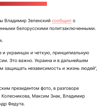
анал Владимира Зеленского
ны Владимир Зеленский
сообщил
о
денными белорусскими политзаключенными.
я.
е и украинцах и четкую, принципиальную
сии. Это важно. Украина и в дальнейшем
нам защищать независимость и жизнь людей“,
ским президентом фото, в разговоре
 Колесникова, Максим Знак, Владимир
ндр Федута.