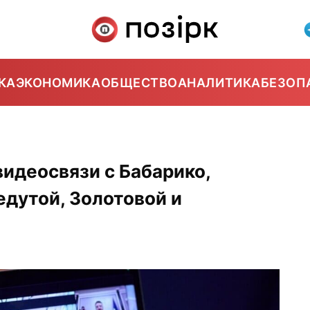
КА
ЭКОНОМИКА
ОБЩЕСТВО
АНАЛИТИКА
БЕЗОП
видеосвязи с Бабарико,
едутой, Золотовой и