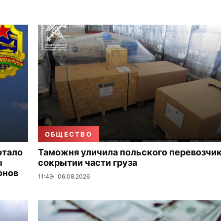
ОБЩЕСТВО
отало
Таможня уличила польского перевозчик
ы
сокрытии части груза
онов
11:49
06.08.2026