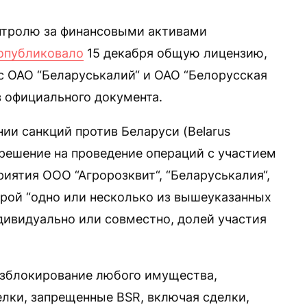
нтролю за финансовыми активами
опубликовало
15 декабря общую лицензию,
 ОАО “Беларуськалий“ и ОАО “Белорусская
з официального документа.
ии санкций против Беларуси (Belarus
азрешение на проведение операций с участием
риятия ООО “Агророзквит“, “Беларуськалия“,
орой “одно или несколько из вышеуказанных
ндивидуально или совместно, долей участия
азблокирование любого имущества,
елки, запрещенные BSR, включая сделки,