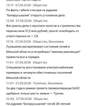
13:11
07.08.2026
Общество
По факту гибели слесаря на руднике
"Беларуськалия" открыто уголовное дело
12:39
07.08.2026
Общество
Фигуранты дела о неуплате налогов в строительстве
перечислили 31,2 млн рублей, просят освободить от
ответственности — СК
12:15
07.08.2026
Общество, Экономика
Лукашенко раскритиковал состояние полей в
Минской области и потребовал "именем революции"
привести все в порядок
11:41
07.08.2026
Общество
Специалисты восстановили электроснабжение
примерно в четверти обесточенных поселений
Минской области
11:07
07.08.2026
Политика, Экономика
За два года в рамках проекта промкооперации ЕАЭС
одобрено только шесть заявок — Турчин
10:45
07.08.2026
Общество
На руднике "Беларуськалия" погиб 29-летний