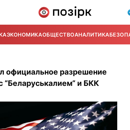
КА
ЭКОНОМИКА
ОБЩЕСТВО
АНАЛИТИКА
БЕЗОП
л официальное разрешение
с “Беларуськалием“ и БКК