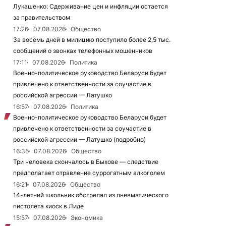
Лукашенко: Сдерживание цен и инфляции остается
за правительством
17:26
07.08.2026
Общество
За восемь дней в милицию поступило более 2,5 тыс.
сообщений о звонках телефонных мошенников
17:11
07.08.2026
Политика
Военно-политическое руководство Беларуси будет
привлечено к ответственности за соучастие в
российской агрессии — Латушко
16:57
07.08.2026
Политика
Военно-политическое руководство Беларуси будет
привлечено к ответственности за соучастие в
российской агрессии — Латушко (подробно)
16:35
07.08.2026
Общество
Три человека скончалось в Быхове — следствие
предполагает отравление суррогатным алкоголем
16:21
07.08.2026
Общество
14-летний школьник обстрелял из пневматического
пистолета киоск в Лиде
15:57
07.08.2026
Экономика