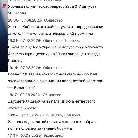
Хроника политических репрессий за 6–7 августа
2026 года
20:08
07.08.2026
Общество
Житель Кобринского района умер от передозировки
алкоголя — экспертиза показала 7,2 промилле
19:31
07.08.2026
Общество, Политика
Проживающему в Украине белорусскому активисту
Алексею Францкевичу на 10 лет запрещен въезд в
Польшу
19:14
07.08.2026
Общество
Более 340 аварийно-восстановительных бригад
задействовано в ликвидации последствий непогоды
— "Белэнерго"
18:17
07.08.2026
Общество
Двухлетняя девочка выпала из окна четвертого
этажа в Бресте
18:07
07.08.2026
Общество, Политика
За неделю для детей политзаключенных собрана
почти половина заявленной суммы
17:37
07.08.2026
Экономика