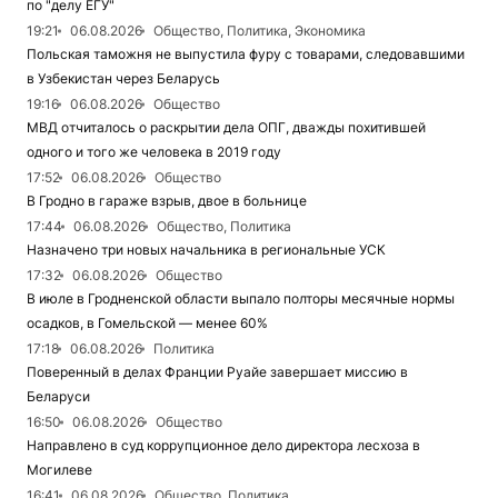
по "делу ЕГУ"
19:21
06.08.2026
Общество, Политика, Экономика
Польская таможня не выпустила фуру с товарами, следовавшими
в Узбекистан через Беларусь
19:16
06.08.2026
Общество
МВД отчиталось о раскрытии дела ОПГ, дважды похитившей
одного и того же человека в 2019 году
17:52
06.08.2026
Общество
В Гродно в гараже взрыв, двое в больнице
17:44
06.08.2026
Общество, Политика
Назначено три новых начальника в региональные УСК
17:32
06.08.2026
Общество
В июле в Гродненской области выпало полторы месячные нормы
осадков, в Гомельской — менее 60%
17:18
06.08.2026
Политика
Поверенный в делах Франции Руайе завершает миссию в
Беларуси
16:50
06.08.2026
Общество
Направлено в суд коррупционное дело директора лесхоза в
Могилеве
16:41
06.08.2026
Общество, Политика