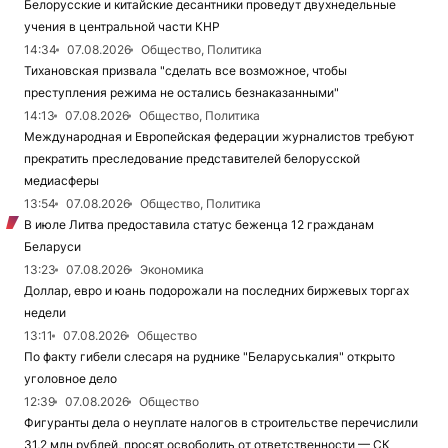
Белорусские и китайские десантники проведут двухнедельные
учения в центральной части КНР
14:34
07.08.2026
Общество, Политика
Тихановская призвала "сделать все возможное, чтобы
преступления режима не остались безнаказанными"
14:13
07.08.2026
Общество, Политика
Международная и Европейская федерации журналистов требуют
прекратить преследование представителей белорусской
медиасферы
13:54
07.08.2026
Общество, Политика
В июле Литва предоставила статус беженца 12 гражданам
Беларуси
13:23
07.08.2026
Экономика
Доллар, евро и юань подорожали на последних биржевых торгах
недели
13:11
07.08.2026
Общество
По факту гибели слесаря на руднике "Беларуськалия" открыто
уголовное дело
12:39
07.08.2026
Общество
Фигуранты дела о неуплате налогов в строительстве перечислили
31,2 млн рублей, просят освободить от ответственности — СК