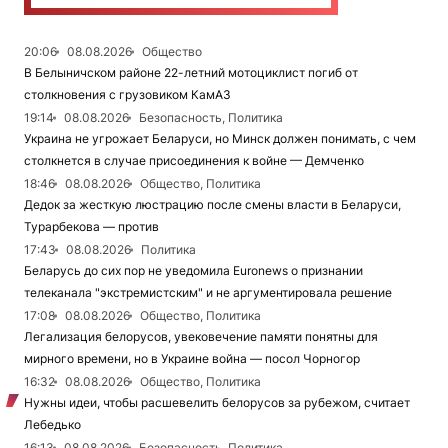
20:06
08.08.2026
Общество
В Белыничском районе 22-летний мотоциклист погиб от
столкновения с грузовиком КамАЗ
19:14
08.08.2026
Безопасность, Политика
Украина не угрожает Беларуси, но Минск должен понимать, с чем
столкнется в случае присоединения к войне — Демченко
18:46
08.08.2026
Общество, Политика
Дедок за жесткую люстрацию после смены власти в Беларуси,
Турарбекова — против
17:43
08.08.2026
Политика
Беларусь до сих пор не уведомила Euronews о признании
телеканала "экстремистским" и не аргументировала решение
17:08
08.08.2026
Общество, Политика
Легализация белорусов, увековечение памяти понятны для
мирного времени, но в Украине война — посол Чорногор
16:32
08.08.2026
Общество, Политика
Нужны идеи, чтобы расшевелить белорусов за рубежом, считает
Лебедько
16:13
08.08.2026
Безопасность, Политика