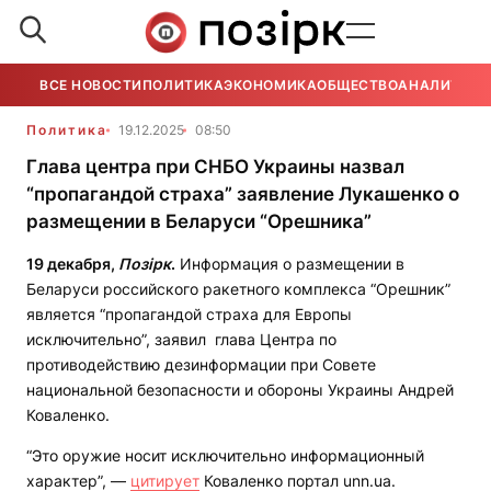
ВСЕ НОВОСТИ
ПОЛИТИКА
ЭКОНОМИКА
ОБЩЕСТВО
АНАЛИТИКА
Политика
19.12.2025
08:50
Глава центра при СНБО Украины назвал
“пропагандой страха” заявление Лукашенко о
размещении в Беларуси “Орешника”
19 декабря,
Позірк
.
Информация о размещении в
Беларуси российского ракетного комплекса “Орешник”
является “пропагандой страха для Европы
исключительно”, заявил глава Центра по
противодействию дезинформации при Совете
национальной безопасности и обороны Украины Андрей
Коваленко.
“Это оружие носит исключительно информационный
характер”, —
цитирует
Коваленко портал unn.ua.