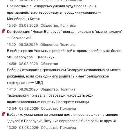
Совместные с Беларусью учения будут посвящены
противодействию терроризму в городских условиях —
Минобороны Китая
15:53
08.08.2026
Общество, Политика
Конференция "Новая Беларусь" всегда приводит к "смене политик"
— Барковский
15:22
08.08.2026
Общество, Политика
В войне против Украины с российской стороны погибло уже более
500 белорусов — Кабанчук
14:58
08.08.2026
Общество
Ребенок становится гражданином Беларуси независимо от места
рождения, если хоть один его родитель имеет белорусское
гражданство — МВД
14:16
08.08.2026
Общество, Политика
Тихановская призвала правозащитников дать экс-
политзаключенным понятный алгоритм помощи
13:54
08.08.2026
Общество, Политика
Бабарико усомнился во влиянии демсил, сославшись на мнения
"друзей в Беларуси", Латушко парировал: "У нас разные друзья"
13:20
08.08.2026
Общество, Политика