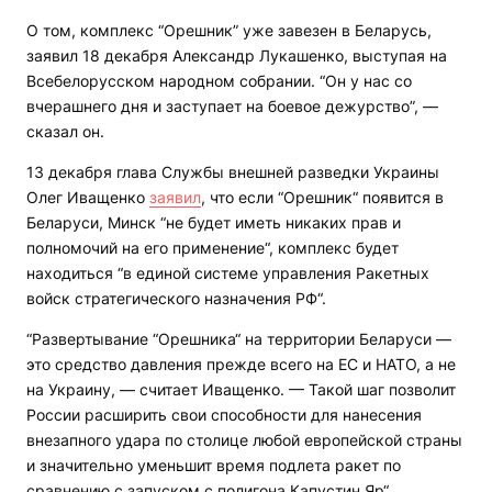
О том, комплекс “Орешник” уже завезен в Беларусь,
заявил 18 декабря Александр Лукашенко, выступая на
Всебелорусском народном собрании. “Он у нас со
вчерашнего дня и заступает на боевое дежурство”, —
сказал он.
13 декабря глава Службы внешней разведки Украины
Олег Иващенко
заявил
, что если “Орешник“ появится в
Беларуси, Минск “не будет иметь никаких прав и
полномочий на его применение“, комплекс будет
находиться “в единой системе управления Ракетных
войск стратегического назначения РФ“.
“Развертывание “Орешника“ на территории Беларуси —
это средство давления прежде всего на ЕС и НАТО, а не
на Украину, — считает Иващенко. — Такой шаг позволит
России расширить свои способности для нанесения
внезапного удара по столице любой европейской страны
и значительно уменьшит время подлета ракет по
сравнению с запуском с полигона Капустин Яр“.