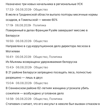
Назначено три новых начальника в региональные УСК
17:32
06.08.2026
Общество
В июле в Гродненской области выпало полторы месячные нормы
осадков, в Гомельской — менее 60%
17:18
06.08.2026
Политика
Поверенный в делах Франции Руайе завершает миссию в
Беларуси
16:50
06.08.2026
Общество
Направлено в суд коррупционное дело директора лесхоза в
Могилеве
16:41
06.08.2026
Общество, Политика
Из Мьянмы возвращена удерживаемая белоруска
15:43
06.08.2026
Общество
В 21 районе Беларуси запрещено посещать леса, полностью
разрешено — лишь в двух
15:04
06.08.2026
Общество
В Сенненском районе 62-летняя женщина угрожала убить
сожителя — возбуждено уголовное дело
14:56
06.08.2026
Общество, Политика
Статкевич считает, что его инсульт в неволе был вызван отказом в