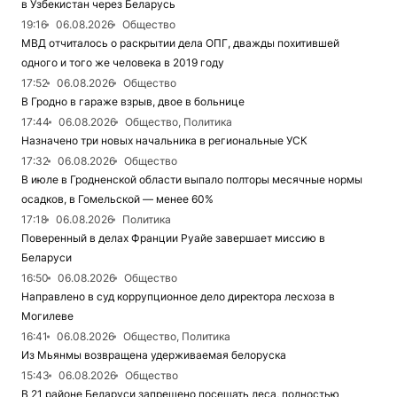
в Узбекистан через Беларусь
19:16
06.08.2026
Общество
МВД отчиталось о раскрытии дела ОПГ, дважды похитившей
одного и того же человека в 2019 году
17:52
06.08.2026
Общество
В Гродно в гараже взрыв, двое в больнице
17:44
06.08.2026
Общество, Политика
Назначено три новых начальника в региональные УСК
17:32
06.08.2026
Общество
В июле в Гродненской области выпало полторы месячные нормы
осадков, в Гомельской — менее 60%
17:18
06.08.2026
Политика
Поверенный в делах Франции Руайе завершает миссию в
Беларуси
16:50
06.08.2026
Общество
Направлено в суд коррупционное дело директора лесхоза в
Могилеве
16:41
06.08.2026
Общество, Политика
Из Мьянмы возвращена удерживаемая белоруска
15:43
06.08.2026
Общество
В 21 районе Беларуси запрещено посещать леса, полностью