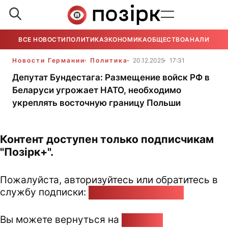
ВСЕ НОВОСТИ
ПОЛИТИКА
ЭКОНОМИКА
ОБЩЕСТВО
АНАЛИТИКА
Новости Германии
Политика
20.12.2025
17:31
Депутат Бундестага: Размещение войск РФ в
Беларуси угрожает НАТО, необходимо
укреплять восточную границу Польши
Контент доступен только подписчикам
"Позірк+".
Пожалуйста, авторизуйтесь или обратитесь в
службу подписки:
pozirk@pozirk.online
Вы можете вернуться на
Главную