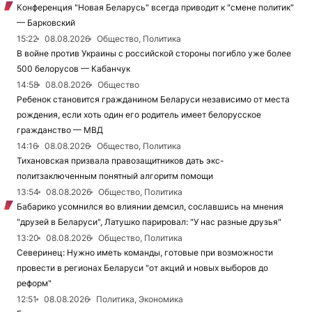
Конференция "Новая Беларусь" всегда приводит к "смене политик"
— Барковский
15:22
08.08.2026
Общество, Политика
В войне против Украины с российской стороны погибло уже более
500 белорусов — Кабанчук
14:58
08.08.2026
Общество
Ребенок становится гражданином Беларуси независимо от места
рождения, если хоть один его родитель имеет белорусское
гражданство — МВД
14:16
08.08.2026
Общество, Политика
Тихановская призвала правозащитников дать экс-
политзаключенным понятный алгоритм помощи
13:54
08.08.2026
Общество, Политика
Бабарико усомнился во влиянии демсил, сославшись на мнения
"друзей в Беларуси", Латушко парировал: "У нас разные друзья"
13:20
08.08.2026
Общество, Политика
Северинец: Нужно иметь команды, готовые при возможности
провести в регионах Беларуси "от акций и новых выборов до
реформ"
12:51
08.08.2026
Политика, Экономика