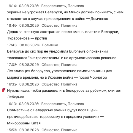
19:14
08.08.2026
Безопасность, Политика
Украина не угрожает Беларуси, но Минск должен понимать, с чем
столкнется в случае присоединения к войне — Демченко
18:46
08.08.2026
Общество, Политика
Дедок за жесткую люстрацию после смены власти в Беларуси,
Турарбекова — против
17:43
08.08.2026
Политика
Беларусь до сих пор не уведомила Euronews о признании
телеканала "экстремистским" и не аргументировала решение
17:08
08.08.2026
Общество, Политика
Легализация белорусов, увековечение памяти понятны для
мирного времени, но в Украине война — посол Чорногор
16:32
08.08.2026
Общество, Политика
Нужны идеи, чтобы расшевелить белорусов за рубежом, считает
Лебедько
16:13
08.08.2026
Безопасность, Политика
Совместные с Беларусью учения будут посвящены
противодействию терроризму в городских условиях —
Минобороны Китая
15:53
08.08.2026
Общество, Политика