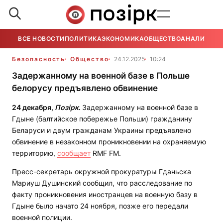
ВСЕ НОВОСТИ
ПОЛИТИКА
ЭКОНОМИКА
ОБЩЕСТВО
АНАЛИТИКА
Безопасность
Общество
24.12.2025
10:24
Задержанному на военной базе в Польше
белорусу предъявлено обвинение
24 декабря,
Позірк
.
Задержанному на военной базе в
Гдыне (балтийское побережье Польши) гражданину
Беларуси и двум гражданам Украины предъявлено
обвинение в незаконном проникновении на охраняемую
территорию,
сообщает
RMF FM.
Пресс-секретарь окружной прокуратуры Гданьска
Мариуш Душинский сообщил, что расследование по
факту проникновения иностранцев на военную базу в
Гдыне было начато 24 ноября, позже его передали
военной полиции.