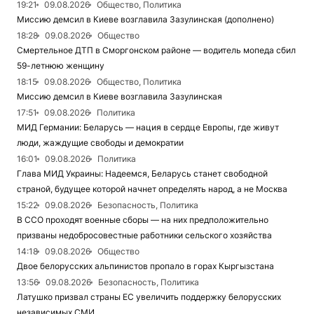
19:21
09.08.2026
Общество, Политика
Миссию демсил в Киеве возглавила Зазулинская (дополнено)
18:28
09.08.2026
Общество
Смертельное ДТП в Сморгонском районе — водитель мопеда сбил
59-летнюю женщину
18:15
09.08.2026
Общество, Политика
Миссию демсил в Киеве возглавила Зазулинская
17:51
09.08.2026
Политика
МИД Германии: Беларусь — нация в сердце Европы, где живут
люди, жаждущие свободы и демократии
16:01
09.08.2026
Политика
Глава МИД Украины: Надеемся, Беларусь станет свободной
страной, будущее которой начнет определять народ, а не Москва
15:22
09.08.2026
Безопасность, Политика
В ССО проходят военные сборы — на них предположительно
призваны недобросовестные работники сельского хозяйства
14:18
09.08.2026
Общество
Двое белорусских альпинистов пропало в горах Кыргызстана
13:56
09.08.2026
Безопасность, Политика
Латушко призвал страны ЕС увеличить поддержку белорусских
независимых СМИ