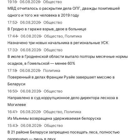
19:16
06.08.2026
Общество
МВД отчиталось о раскрытии дела ОПГ, дважды похитившей
одного и того же человека в 2019 году
17:52
06.08.2026
Общество
В Гродно в гараже взрыв, двое в больнице
17:44
06.08.2026
Общество, Политика
Назначено три новых начальника в региональные УСК
17:32
06.08.2026
Общество
В июле в Гродненской области выпало полторы месячные нормы
осадков, в Гомельской — менее 60%
17:18
06.08.2026
Политика
Поверенный в делах Франции Руайе завершает миссию в
Беларуси
16:50
06.08.2026
Общество
Направлено в суд коррупционное дело директора лесхоза в
Могилеве
16:41
06.08.2026
Общество, Политика
Из Мьянмы возвращена удерживаемая белоруска
15:43
06.08.2026
Общество
В 21 районе Беларуси запрещено посещать леса, полностью
разрешено — лишь в двух