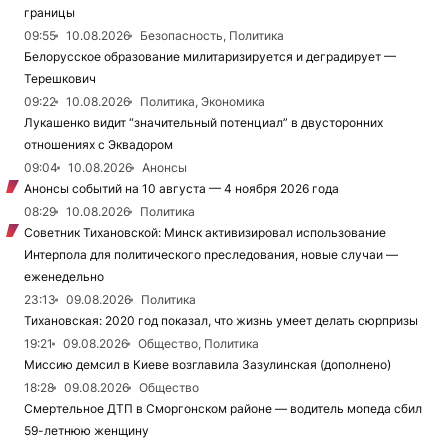
границы
09:55
10.08.2026
Безопасность, Политика
Белорусское образование милитаризируется и деградирует —
Терешкович
09:22
10.08.2026
Политика, Экономика
Лукашенко видит “значительный потенциал” в двусторонних
отношениях с Эквадором
09:04
10.08.2026
Анонсы
Анонсы событий на 10 августа — 4 ноября 2026 года
08:29
10.08.2026
Политика
Советник Тихановской: Минск активизировал использование
Интерпола для политического преследования, новые случаи —
еженедельно
23:13
09.08.2026
Политика
Тихановская: 2020 год показал, что жизнь умеет делать сюрпризы
19:21
09.08.2026
Общество, Политика
Миссию демсил в Киеве возглавила Зазулинская (дополнено)
18:28
09.08.2026
Общество
Смертельное ДТП в Сморгонском районе — водитель мопеда сбил
59-летнюю женщину