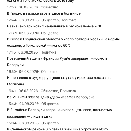
одного и того же человека в 2019 году
17:52
06.08.2026
Общество
В Гродно в гараже взрыв, двое в больнице
17:44
06.08.2026
Общество, Политика
Назначено три новых начальника в региональные УСК
17:32
06.08.2026
Общество
В июле в Гродненской области выпало полторы месячные нормы
осадков, в Гомельской — менее 60%
17:18
06.08.2026
Политика
Поверенный в делах Франции Руайе завершает миссию в
Беларуси
16:50
06.08.2026
Общество
Направлено в суд коррупционное дело директора лесхоза в
Могилеве
16:41
06.08.2026
Общество, Политика
Из Мьянмы возвращена удерживаемая белоруска
15:43
06.08.2026
Общество
В 21 районе Беларуси запрещено посещать леса, полностью
разрешено — лишь в двух
15:04
06.08.2026
Общество
В Сенненском районе 62-летняя женщина угрожала убить