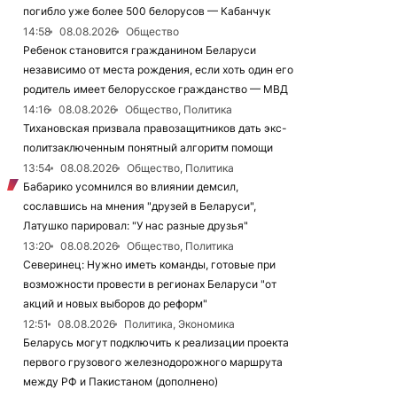
погибло уже более 500 белорусов — Кабанчук
14:58
08.08.2026
Общество
Ребенок становится гражданином Беларуси
независимо от места рождения, если хоть один его
родитель имеет белорусское гражданство — МВД
14:16
08.08.2026
Общество, Политика
Тихановская призвала правозащитников дать экс-
политзаключенным понятный алгоритм помощи
13:54
08.08.2026
Общество, Политика
Бабарико усомнился во влиянии демсил,
сославшись на мнения "друзей в Беларуси",
Латушко парировал: "У нас разные друзья"
13:20
08.08.2026
Общество, Политика
Северинец: Нужно иметь команды, готовые при
возможности провести в регионах Беларуси "от
акций и новых выборов до реформ"
12:51
08.08.2026
Политика, Экономика
Беларусь могут подключить к реализации проекта
первого грузового железнодорожного маршрута
между РФ и Пакистаном (дополнено)