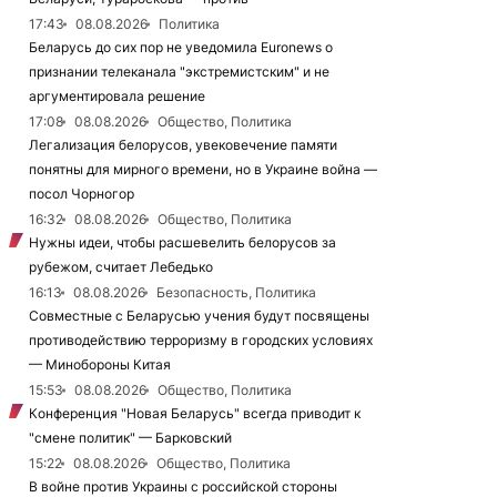
17:43
08.08.2026
Политика
Беларусь до сих пор не уведомила Euronews о
признании телеканала "экстремистским" и не
аргументировала решение
17:08
08.08.2026
Общество, Политика
Легализация белорусов, увековечение памяти
понятны для мирного времени, но в Украине война —
посол Чорногор
16:32
08.08.2026
Общество, Политика
Нужны идеи, чтобы расшевелить белорусов за
рубежом, считает Лебедько
16:13
08.08.2026
Безопасность, Политика
Совместные с Беларусью учения будут посвящены
противодействию терроризму в городских условиях
— Минобороны Китая
15:53
08.08.2026
Общество, Политика
Конференция "Новая Беларусь" всегда приводит к
"смене политик" — Барковский
15:22
08.08.2026
Общество, Политика
В войне против Украины с российской стороны