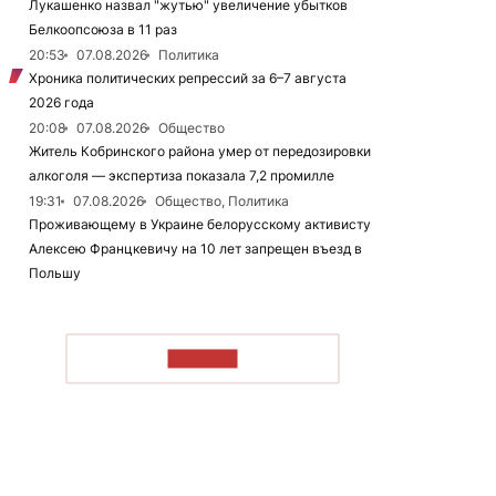
Лукашенко назвал "жутью" увеличение убытков
Белкоопсоюза в 11 раз
20:53
07.08.2026
Политика
Хроника политических репрессий за 6–7 августа
2026 года
20:08
07.08.2026
Общество
Житель Кобринского района умер от передозировки
алкоголя — экспертиза показала 7,2 промилле
19:31
07.08.2026
Общество, Политика
Проживающему в Украине белорусскому активисту
Алексею Францкевичу на 10 лет запрещен въезд в
Польшу
ЧИТАТЬ