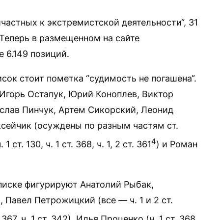
ичастных к экстремистской деятельности“, 31
 Теперь в размещенном на сайте
 6.149 позиций.
сок стоит пометка “судимость не погашена“.
 Игорь Остапук, Юрий Коноплев, Виктор
слав Пинчук, Артем Сикорский, Леонид
ксейчик (осуждены по разным частям ст.
4
ст. 130, ч. 1 ст. 368, ч. 1, 2 ст. 361
) и Роман
списке фигурируют Анатолий Рыбак,
 Павел Петрожицкий (все — ч. 1 и 2 ст.
367, ч. 1 ст. 342), Илья Проценко (ч. 1 ст. 368,