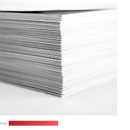
ото:
Ron Dyar / unsplash.com