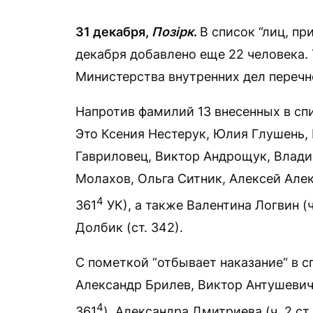
31 декабря,
Позірк
.
В список “лиц, пр
декабря добавлено еще 22 человека.
Министерства внутренних дел перечне
Напротив фамилий 13 внесенных в спи
Это Ксения Нестерук, Юлия Глушень,
Гавриловец, Виктор Андрощук, Влади
Молахов, Ольга Ситник, Алексей Але
4
361
УК), а также Валентина Логвин (ч. 1 
Долбик (ст. 342).
С пометкой “отбывает наказание“ в 
Александр Брилев, Виктор Антушевич,
4
361
), Александра Дмитриева (ч. 2 ст. 